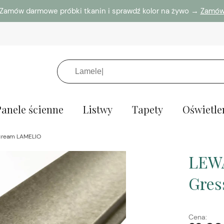
Zamów darmowe próbki tkanin i sprawdź kolor na żywo →
Zamó
Panele ścienne
Listwy
Tapety
Oświetle
 cream LAMELIO
LEWA
Gres
Cena: