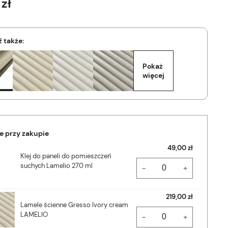
zł
 także:
Pokaż 
więcej
e przy zakupie
49,00 zł
Klej do paneli do pomieszczeń
suchych Lamelio 270 ml
-
+
219,00 zł
Lamele ścienne Gresso Ivory cream
LAMELIO
-
+