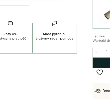
Raty 0%
Masz pytania?
Łącznie
styczna płatność
Służymy radą i pomocą
Wartość d
-
Wysyłka w:
2-5 dni robocze
Dos