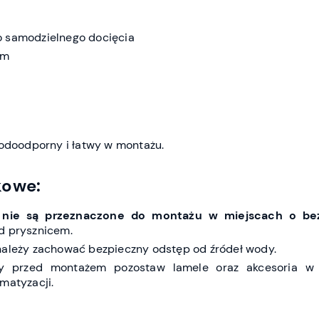
o samodzielnego docięcia
cm
wodoodporny i łatwy w montażu.
kowe:
o
nie są przeznaczone do montażu w miejscach o be
od prysznicem.
należy zachować bezpieczny odstęp od źródeł wody.
y przed montażem pozostaw lamele oraz akcesoria w
matyzacji.