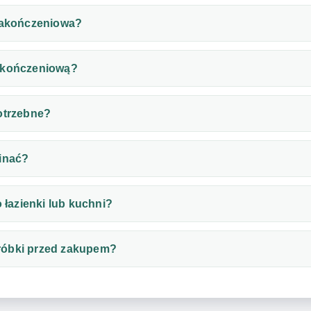
 zakończeniowa?
akończeniową?
otrzebne?
inać?
o łazienki lub kuchni?
róbki przed zakupem?