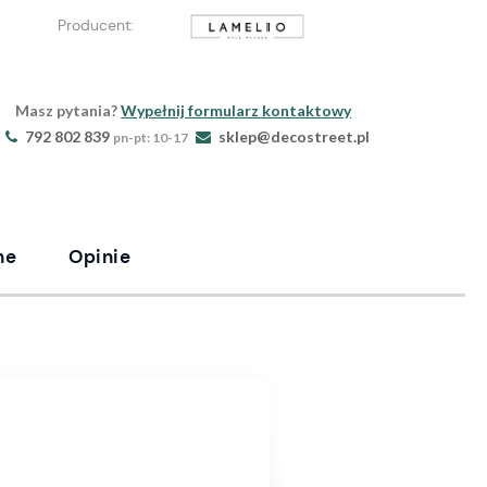
Producent:
Masz pytania?
Wypełnij formularz kontaktowy
792 802 839
sklep@decostreet.pl
pn-pt: 10-17
ne
Opinie