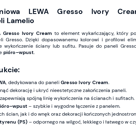
zeniowa LEWA Gresso Ivory Crea
i Lamelio
 Gresso Ivory Cream
to element wykańczający, który po
i Gresso. Dzięki dopasowanemu kolorowi i profilowi eli
e wykończenie ściany lub sufitu. Pasuje do paneli Gres
ie
pióro–wpust
.
ukcie:
WA
, dedykowana do paneli
Gresso Ivory Cream
.
ąć dekorację i ukryć nieestetyczne zakończenia paneli.
 zapewniają spójną linię wykończenia na ścianach i sufitach.
ióro–wpust
– szybkie i wygodne łączenie z panelem.
h ścian, jak i do wnęk oraz dekoracji kończonych jednostron
styrenu (PS)
– odpornego na wilgoć, lekkiego i łatwego w cz