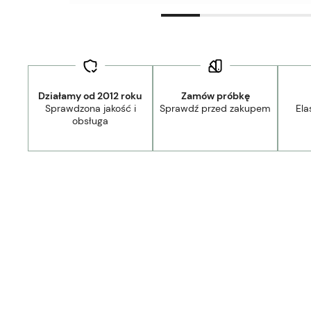
Działamy od 2012 roku
Zamów próbkę
Sprawdzona jakość i
Sprawdź przed zakupem
Ela
obsługa
44,90 zł
- Kurier Lamele Panele DPD/Ambro/NST