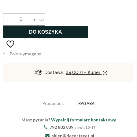
-
+
szt.
DO KOSZYKA
*
- Pole wymagane
Dostawa:
39,00 zł
- Kurier
Producent:
RAGABA
Masz pytania?
Wypełnij formularz kontaktowy
792 802 839
pn-pt: 10-17
sklep@decostreet.pl