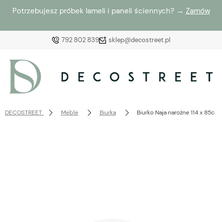
Potrzebujesz próbek lameli i paneli ściennych? →
Zamów
792 802 839
sklep@decostreet.pl
Zaloguj się
Załóż konto
DECOSTREET
Meble
Biurka
Biurko Naja narożne 114 x 85cm
Wybierz coś dla siebie z naszej aktualnej oferty lub
zaloguj się, aby przywrócić dodane produkty do listy
z poprzedniej sesji.