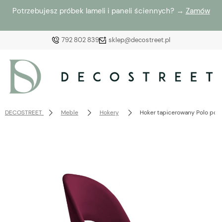
Potrzebujesz próbek lameli i paneli ściennych? →
Zamów
792 802 839
sklep@decostreet.pl
Zaloguj się
Załóż konto
DECOSTREET
Meble
Hokery
Hoker tapicerowany Polo pod
Wybierz coś dla siebie z naszej aktualnej oferty lub
zaloguj się, aby przywrócić dodane produkty do listy
z poprzedniej sesji.