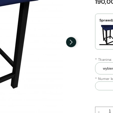
190,00
Sprawdź
*
Tkanina:
*
Numer ko
-