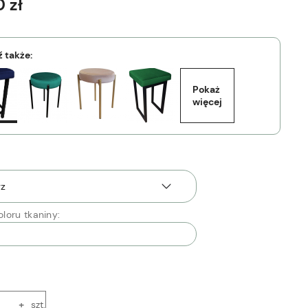
 zł
 także:
Pokaż 
więcej
loru tkaniny:
+
szt.