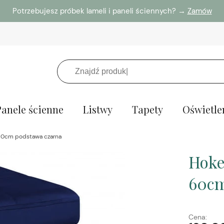
Potrzebujesz próbek lameli i paneli ściennych? →
Zamów
Panele ścienne
Listwy
Tapety
Oświetle
 60cm podstawa czarna
Hoke
60cm
Cena: