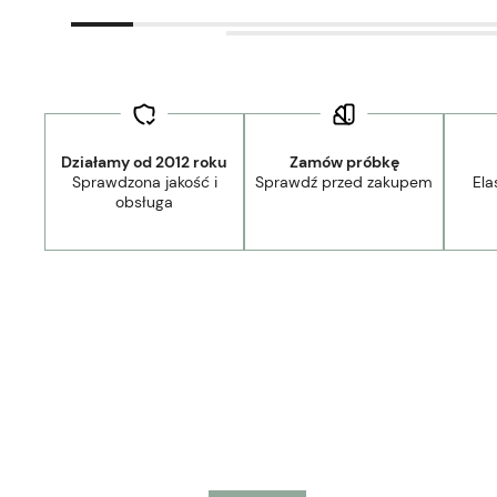
Działamy od 2012 roku
Zamów próbkę
Sprawdzona jakość i
Sprawdź przed zakupem
Ela
Dostawa:
29,00 zł
- Kurier
obsługa