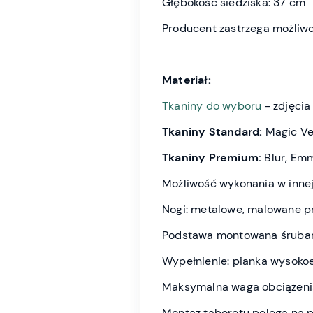
Głębokość siedziska: 37 cm
Producent zastrzega możliwo
Materiał:
Tkaniny do wyboru
- zdjęcia
Tkaniny Standard:
Magic Vel
Tkaniny Premium:
Blur, Emm
Możliwość wykonania w innej
Nogi: metalowe, malowane p
Podstawa montowana śrubami
Wypełnienie: pianka wysoko
Maksymalna waga obciążenia
Montaż taboretu polega na p