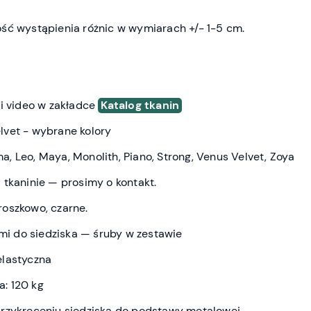
ść wystąpienia różnic w wymiarach +/- 1-5 cm.
 i video w zakładce
Katalog tkanin
vet - wybrane kolory
a, Leo, Maya, Monolith, Piano, Strong, Venus Velvet, Zoya
 tkaninie — prosimy o kontakt.
roszkowo, czarne.
 do siedziska — śruby w zestawie
elastyczna
: 120 kg
rzykręceniu siedziska do podstawy metalowej.