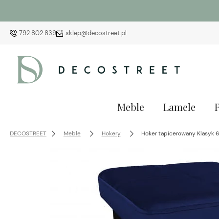
792 802 839
sklep@decostreet.pl
Meble
Lamele
DECOSTREET
Meble
Hokery
Hoker tapicerowany Klasyk