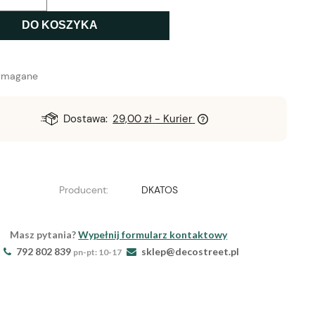
DO KOSZYKA
ymagane
Dostawa:
29,00 zł
- Kurier
Producent:
DKATOS
Masz pytania?
Wypełnij formularz kontaktowy
792 802 839
sklep@decostreet.pl
pn-pt: 10-17