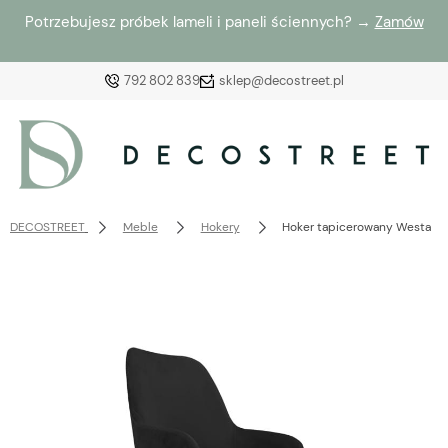
Potrzebujesz próbek lameli i paneli ściennych? →
Zamów
792 802 839
sklep@decostreet.pl
Zaloguj się
Załóż konto
DECOSTREET
Meble
Hokery
Hoker tapicerowany Westa 68
Wybierz coś dla siebie z naszej aktualnej oferty lub
zaloguj się, aby przywrócić dodane produkty do listy
z poprzedniej sesji.