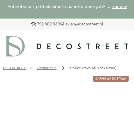
Potrzebujesz próbek lameli i paneli ściennych? →
Zamów
792 802 839
sklep@decostreet.pl
Zaloguj się
Załóż konto
DECOSTREET
Oświetlenie
Kinkiet Trevo All Black (lewy)
DARMOWA DOSTAWA
Wybierz coś dla siebie z naszej aktualnej oferty lub
zaloguj się, aby przywrócić dodane produkty do listy
z poprzedniej sesji.