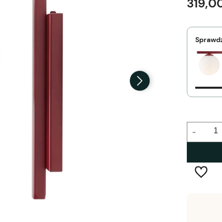
319,00
Sprawdź
-
Wysyłka w:
3-5 tygodni