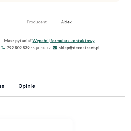
Producent:
Aldex
Masz pytania?
Wypełnij formularz kontaktowy
792 802 839
sklep@decostreet.pl
pn-pt: 10-17
ne
Opinie