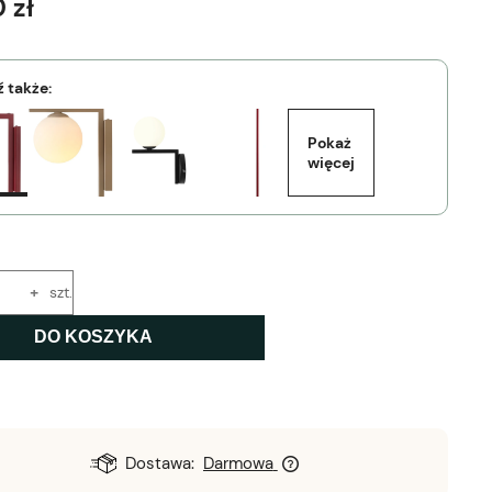
 zł
 także:
Pokaż 
więcej
+
szt.
DO KOSZYKA
Dostawa:
Darmowa