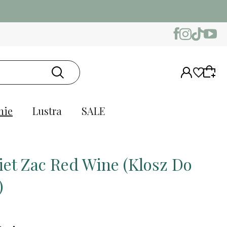
nie
Lustra
SALE
iet Zac Red Wine (Klosz Do
)