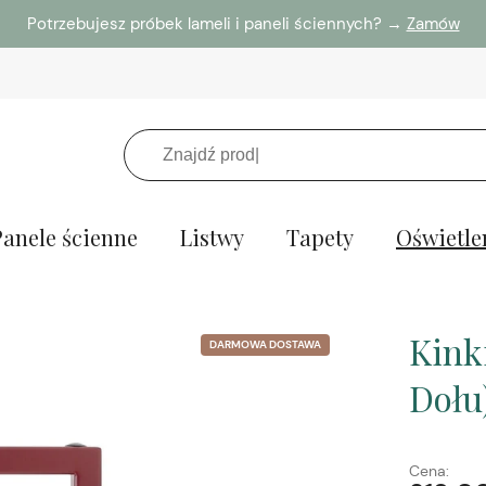
Potrzebujesz próbek lameli i paneli ściennych? →
Zamów
Panele ścienne
Listwy
Tapety
Oświetle
Kink
DARMOWA DOSTAWA
Dołu
Cena: