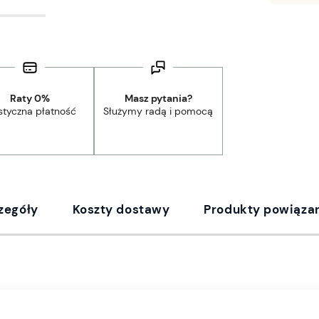
Raty 0%
Masz pytania?
styczna płatność
Służymy radą i pomocą
zegóły
Koszty dostawy
Produkty powiąza