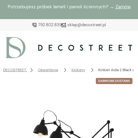
Potrzebujesz próbek lameli i paneli ściennych? →
Zamów
792 802 839
sklep@decostreet.pl
Zaloguj się
Załóż konto
DECOSTREET
Oświetlenie
Kinkiety
Kinkiet Aida 2 Black cz
DARMOWA DOSTAWA
Wybierz coś dla siebie z naszej aktualnej oferty lub
zaloguj się, aby przywrócić dodane produkty do listy
z poprzedniej sesji.