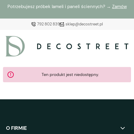
Potrzebujesz próbek lameli i paneli ściennych? →
Zamów
792 802 839
sklep@decostreet.pl
Zaloguj się
Załóż konto
Ten produkt jest niedostępny.
Wybierz coś dla siebie z naszej aktualnej oferty lub
zaloguj się, aby przywrócić dodane produkty do listy
z poprzedniej sesji.
O FIRMIE