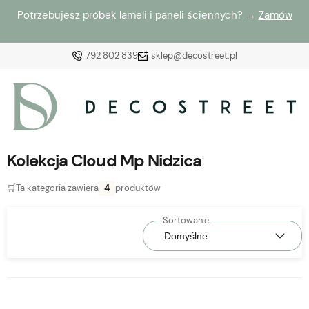
Potrzebujesz próbek lameli i paneli ściennych? →
Zamów
792 802 839
sklep@decostreet.pl
Zaloguj się
Załóż konto
Kolekcja Cloud Mp Nidzica
🛒
Ta kategoria zawiera
4
produktów
Wybierz coś dla siebie z naszej aktualnej oferty lub
zaloguj się, aby przywrócić dodane produkty do listy
z poprzedniej sesji.