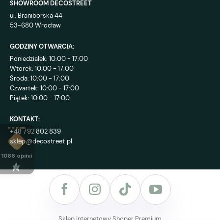
SHOWROOM DECOSTREET
ul. Braniborska 44
53-680 Wrocław
GODZINY OTWARCIA:
Poniedziałek: 10:00 - 17:00
Wtorek: 10:00 - 17:00
Środa: 10:00 - 17:00
Czwartek: 10:00 - 17:00
Piątek: 10:00 - 17:00
KONTAKT:
+48 792 802 839
sklep@decostreet.pl
4.9
1086
opinii
Sklep internetowy Shoper Premium