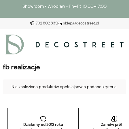
Showroom • Wrocław • Pn–Pt 10:00–17:00
792 802 839
sklep@decostreet.pl
Zaloguj się
Załóż konto
fb realizacje
Nie znaleziono produktów spełniających podane kryteria.
Wybierz coś dla siebie z naszej aktualnej oferty lub
zaloguj się, aby przywrócić dodane produkty do listy
z poprzedniej sesji.
Działamy od 2012 roku
Zamów próbkę