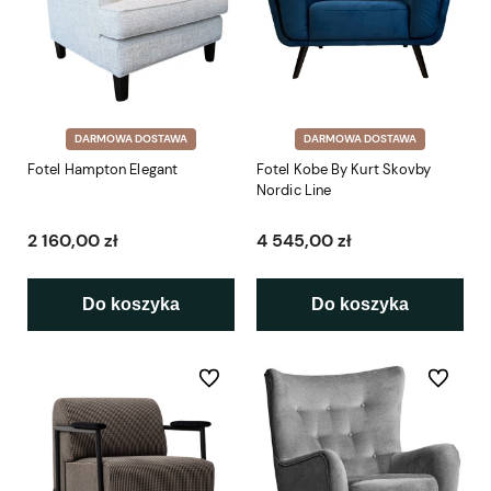
DARMOWA DOSTAWA
DARMOWA DOSTAWA
Fotel Hampton Elegant
Fotel Kobe By Kurt Skovby
Nordic Line
2 160,00 zł
4 545,00 zł
Do koszyka
Do koszyka
Do ulubionych
Do ulubio