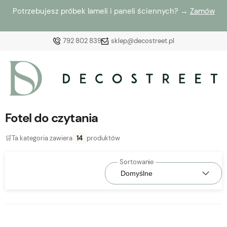
Potrzebujesz próbek lameli i paneli ściennych? →
Zamów
792 802 839
sklep@decostreet.pl
Zaloguj się
Załóż konto
Fotel do czytania
🛒
Ta kategoria zawiera
14
produktów
Wybierz coś dla siebie z naszej aktualnej oferty lub
zaloguj się, aby przywrócić dodane produkty do listy
z poprzedniej sesji.