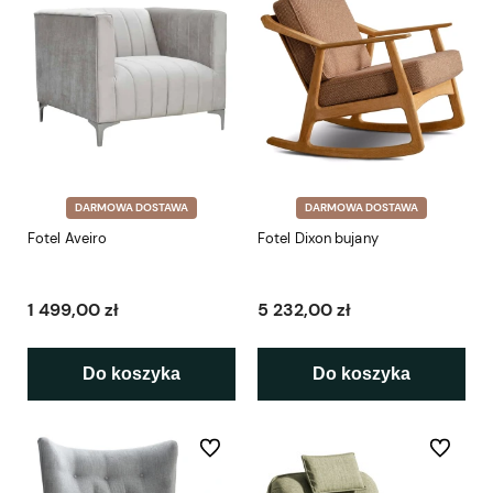
DARMOWA DOSTAWA
DARMOWA DOSTAWA
Fotel Aveiro
Fotel Dixon bujany
1 499,00 zł
5 232,00 zł
Do koszyka
Do koszyka
Do ulubionych
Do ulubio