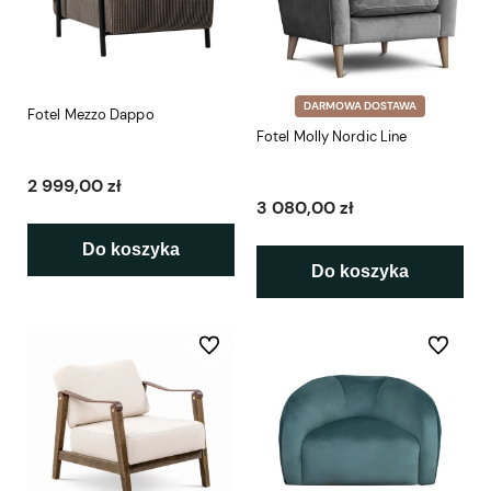
DARMOWA DOSTAWA
Fotel Mezzo Dappo
Fotel Molly Nordic Line
2 999,00 zł
3 080,00 zł
Do koszyka
Do koszyka
Do ulubionych
Do ulubio