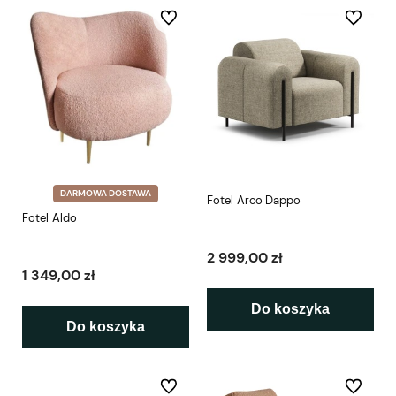
Do ulubionych
Do ulubio
DARMOWA DOSTAWA
Fotel Arco Dappo
Fotel Aldo
2 999,00 zł
1 349,00 zł
Do koszyka
Do koszyka
Do ulubionych
Do ulubio