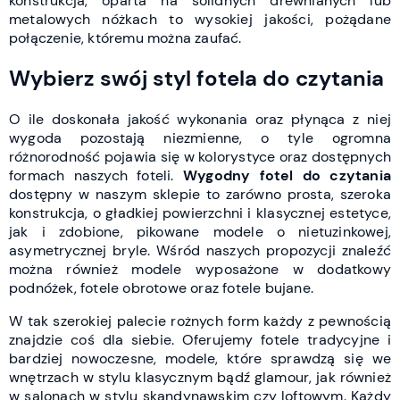
konstrukcja, oparta na solidnych drewnianych lub
metalowych nóżkach to wysokiej jakości, pożądane
połączenie, któremu można zaufać.
Wybierz swój styl fotela do czytania
O ile doskonała jakość wykonania oraz płynąca z niej
wygoda pozostają niezmienne, o tyle ogromna
różnorodność pojawia się w kolorystyce oraz dostępnych
formach naszych foteli.
Wygodny fotel do czytania
dostępny w naszym sklepie to zarówno prosta, szeroka
konstrukcja, o gładkiej powierzchni i klasycznej estetyce,
jak i zdobione, pikowane modele o nietuzinkowej,
asymetrycznej bryle. Wśród naszych propozycji znaleźć
można również modele wyposażone w dodatkowy
podnóżek, fotele obrotowe oraz fotele bujane.
W tak szerokiej palecie rożnych form każdy z pewnością
znajdzie coś dla siebie. Oferujemy fotele tradycyjne i
bardziej nowoczesne, modele, które sprawdzą się we
wnętrzach w stylu klasycznym bądź glamour, jak również
w salonach w stylu skandynawskim czy loftowym. Każdy