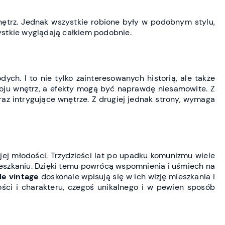
nętrz. Jednak wszystkie robione były w podobnym stylu,
zystkie wyglądają całkiem podobnie.
ych. I to nie tylko zainteresowanych historią, ale także
oju wnętrz, a efekty mogą być naprawdę niesamowite. Z
raz intrygujące wnętrze. Z drugiej jednak strony, wymaga
j młodości. Trzydzieści lat po upadku komunizmu wiele
ieszkaniu. Dzięki temu powrócą wspomnienia i uśmiech na
le vintage
doskonale wpisują się w ich wizję mieszkania i
ości i charakteru, czegoś unikalnego i w pewien sposób