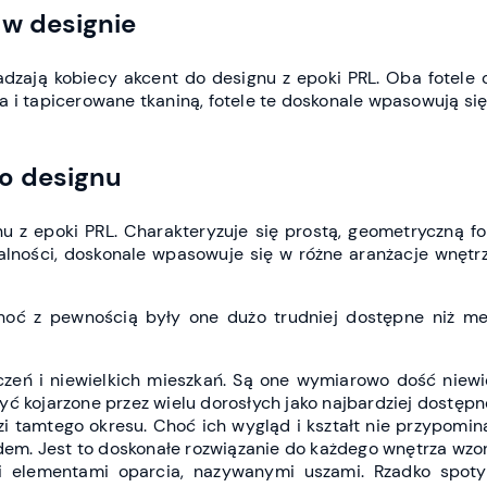
 w designie
dzają kobiecy akcent do designu z epoki PRL. Oba fotele c
i tapicerowane tkaniną, fotele te doskonale wpasowują si
go designu
gnu z epoki PRL. Charakteryzuje się prostą, geometryczną
alności, doskonale wpasowuje się w różne aranżacje wnętrz
choć z pewnością były one dużo trudniej dostępne niż me
eń i niewielkich mieszkań. Są one wymiarowo dość niewie
 kojarzone przez wielu dorosłych jako najbardziej dostępn
zi tamtego okresu. Choć ich wygląd i kształt nie przypomina
dem. Jest to doskonałe rozwiązanie do każdego wnętrza wzo
i elementami oparcia, nazywanymi uszami. Rzadko spo