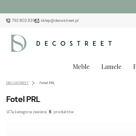
792 802 839
sklep@decostreet.pl
Meble
Lamele
DECOSTREET
Fotel PRL
Fotel PRL
🛒
Ta kategoria zawiera
5
produktów