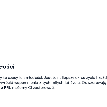
złości
ły to czasy ich młodości. Jest to najlepszy okres życia i k
ywrócić wspomnienia z tych miłych lat życia. Odwzorowują 
e z PRL
możemy Ci zaoferować.