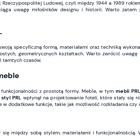
j Rzeczypospolitej Ludowej, czyli między 1944 a 1989 rokie
iąga uwagę miłośników designu i historii. Warto zatem p
L
swoją specyficzną formą, materiałami oraz techniką wykonan
prostych, geometrycznych kształtach. Warto zwrócić uwagę
ań tamtych czasów.
 meble
funkcjonalności z prostotą formy. Meble, w tym
mebli PR
 styl PRL
wpłynął na projektowanie foteli, które stały się 
e w dodatkowe funkcje, takie jak możliwość rozkładania czy
ły się między sobą stylem, materiałami i funkcjonalnością. W