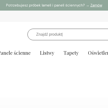
Potrzebujesz próbek lameli i paneli ściennych? →
Zamów
Panele ścienne
Listwy
Tapety
Oświetle