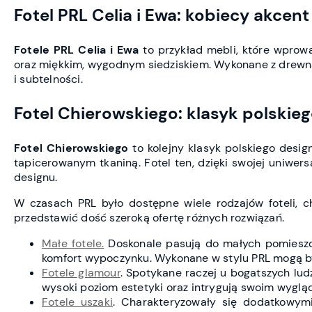
Fotel PRL Celia i Ewa: kobiecy akcent
Fotele PRL Celia i Ewa
to przykład mebli, które wprowa
oraz miękkim, wygodnym siedziskiem. Wykonane z drewna 
i subtelności.
Fotel Chierowskiego: klasyk polskie
Fotel Chierowskiego
to kolejny klasyk polskiego desi
tapicerowanym tkaniną. Fotel ten, dzięki swojej uniwers
designu.
W czasach PRL było dostępne wiele rodzajów foteli, 
przedstawić dość szeroką ofertę różnych rozwiązań.
Małe fotele.
Doskonale pasują do małych pomieszcz
komfort wypoczynku. Wykonane w stylu PRL mogą być
Fotele glamour
. Spotykane raczej u bogatszych lud
wysoki poziom estetyki oraz intrygują swoim wyglą
Fotele uszaki
. Charakteryzowały się dodatkowym