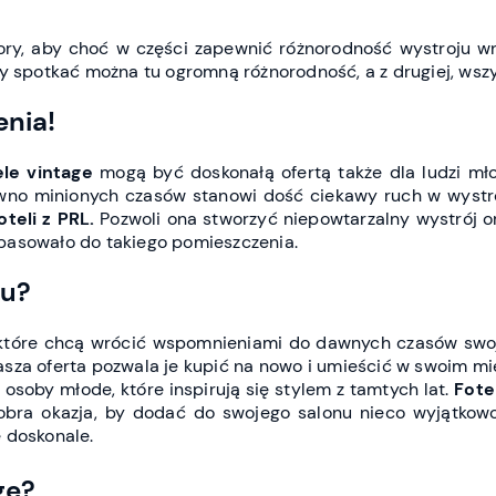
lory, aby choć w części zapewnić różnorodność wystroju w
ony spotkać można tu ogromną różnorodność, a z drugiej, ws
enia!
ele vintage
mogą być doskonałą ofertą także dla ludzi młod
awno minionych czasów stanowi dość ciekawy ruch w wystr
oteli z PRL.
Pozwoli ona stworzyć niepowtarzalny wystrój o
 pasowało do takiego pomieszczenia.
nu?
które chcą wrócić wspomnieniami do dawnych czasów swoje
nasza oferta pozwala je kupić na nowo i umieścić w swoim m
soby młode, które inspirują się stylem z tamtych lat.
Fote
 dobra okazja, by dodać do swojego salonu nieco wyjątkow
 doskonale.
gę?