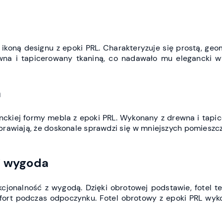
ę ikoną designu z epoki PRL. Charakteryzuje się prostą, g
a i tapicerowany tkaniną, co nadawało mu elegancki wygl
a
anckiej formy mebla z epoki PRL. Wykonany z drewna i tapice
prawiają, że doskonale sprawdzi się w mniejszych pomieszcz
 i wygoda
kcjonalność z wygodą. Dzięki obrotowej podstawie, fotel t
fort podczas odpoczynku. Fotel obrotowy z epoki PRL wyko