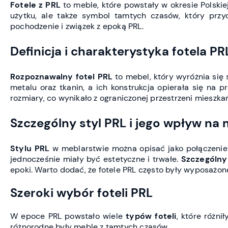
Fotele z PRL
to meble, które powstały w okresie Polskie
użytku, ale także symbol tamtych czasów, który przyc
pochodzenie i związek z epoką PRL.
Definicja i charakterystyka fotela PR
Rozpoznawalny fotel PRL
to mebel, który wyróżnia się 
metalu oraz tkanin, a ich konstrukcja opierała się na 
rozmiary, co wynikało z ograniczonej przestrzeni mieszk
Szczególny styl PRL i jego wpływ na
Stylu PRL
w meblarstwie można opisać jako połączenie 
jednocześnie miały być estetyczne i trwałe.
Szczególny
epoki. Warto dodać, że fotele PRL często były wyposażon
Szeroki wybór foteli PRL
W epoce PRL powstało wiele
typów foteli
, które różni
różnorodne były meble z tamtych czasów.