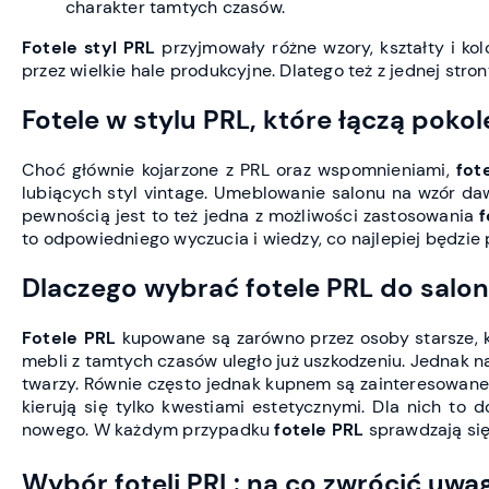
charakter tamtych czasów.
Fotele styl PRL
przyjmowały różne wzory, kształty i ko
przez wielkie hale produkcyjne. Dlatego też z jednej str
Fotele w stylu PRL, które łączą pokol
Choć głównie kojarzone z PRL oraz wspomnieniami,
fot
lubiących styl vintage. Umeblowanie salonu na wzór d
pewnością jest to też jedna z możliwości zastosowania
f
to odpowiedniego wyczucia i wiedzy, co najlepiej będzie
Dlaczego wybrać fotele PRL do salo
Fotele PRL
kupowane są zarówno przez osoby starsze, 
mebli z tamtych czasów uległo już uszkodzeniu. Jednak 
twarzy. Równie często jednak kupnem są zainteresowane o
kierują się tylko kwestiami estetycznymi. Dla nich to
nowego. W każdym przypadku
fotele PRL
sprawdzają się
Wybór foteli PRL: na co zwrócić uwa