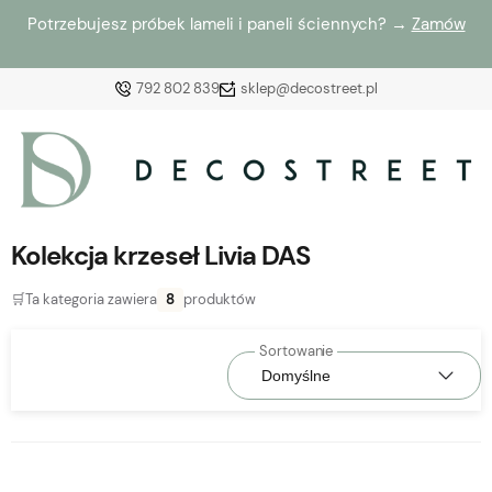
Potrzebujesz próbek lameli i paneli ściennych? →
Zamów
792 802 839
sklep@decostreet.pl
Zaloguj się
Załóż konto
Kolekcja krzeseł Livia DAS
🛒
Ta kategoria zawiera
8
produktów
Wybierz coś dla siebie z naszej aktualnej oferty lub
zaloguj się, aby przywrócić dodane produkty do listy
z poprzedniej sesji.