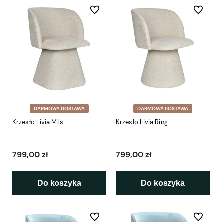
Do ulubionych
Do ulubio
DARMOWA DOSTAWA
DARMOWA DOSTAWA
Krzesło Livia Mils
Krzesło Livia Ring
799,00 zł
799,00 zł
Do koszyka
Do koszyka
Do ulubionych
Do ulubio