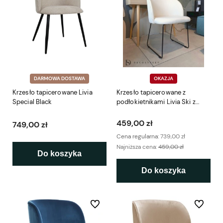
DARMOWA DOSTAWA
OKAZJA
Krzesło tapicerowane Livia
Krzesło tapicerowane z
Special Black
podłokietnikami Livia Ski z
ekspozycji
459,00 zł
749,00 zł
Cena regularna:
739,00 zł
Najniższa cena:
459,00 zł
Do koszyka
Do koszyka
Do ulubionych
Do ulubio