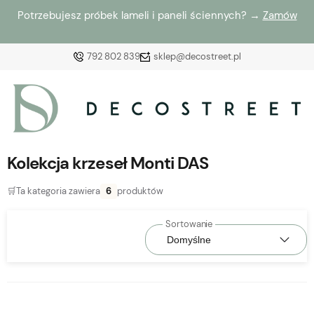
Potrzebujesz próbek lameli i paneli ściennych? →
Zamów
792 802 839
sklep@decostreet.pl
Zaloguj się
Załóż konto
Kolekcja krzeseł Monti DAS
🛒
Ta kategoria zawiera
6
produktów
Wybierz coś dla siebie z naszej aktualnej oferty lub
zaloguj się, aby przywrócić dodane produkty do listy
z poprzedniej sesji.