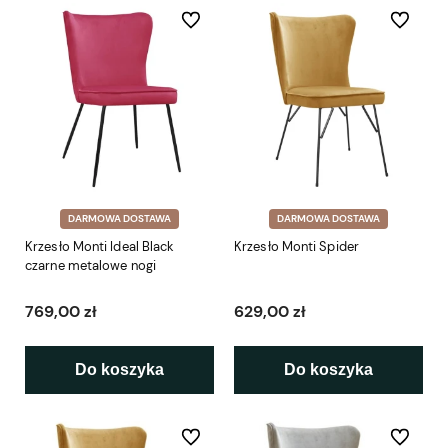
Do ulubionych
Do ulubio
DARMOWA DOSTAWA
DARMOWA DOSTAWA
Krzesło Monti Ideal Black
Krzesło Monti Spider
czarne metalowe nogi
769,00 zł
629,00 zł
Do koszyka
Do koszyka
Do ulubionych
Do ulubio