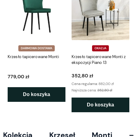
DARMOWA DOSTAWA
OKAZJA
Krzesło tapicerowane Monti
Krzesło tapicerowane Monti z
ekspozycji Piano 13
352,80 zł
779,00 zł
Cena regularna:
882,00 zł
Najniższa cena:
352,80 zł
Do koszyka
Do koszyka
Kolekcja Krzeseł Monti –