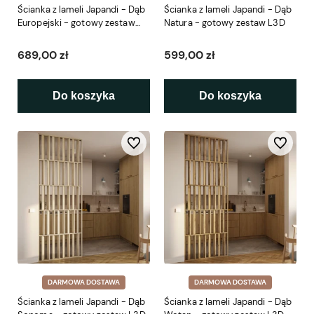
Ścianka z lameli Japandi - Dąb
Ścianka z lameli Japandi - Dąb
Europejski - gotowy zestaw
Natura - gotowy zestaw L3D
L3D
689,00 zł
599,00 zł
Do koszyka
Do koszyka
Do ulubionych
Do ulubio
DARMOWA DOSTAWA
DARMOWA DOSTAWA
Ścianka z lameli Japandi - Dąb
Ścianka z lameli Japandi - Dąb