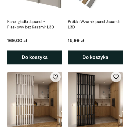
Panel gładki Japandi -
Próbki Wzornik panel Japandi
Piaskowy beż Kaszmir L3D
L3D
169,00 zł
15,99 zł
Do koszyka
Do koszyka
Do ulubionych
Do ulubio