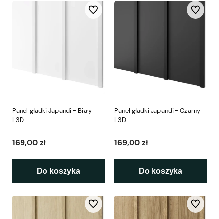
Do ulubionych
Do ulubio
Panel gładki Japandi - Biały
Panel gładki Japandi - Czarny
L3D
L3D
169,00 zł
169,00 zł
Do koszyka
Do koszyka
Do ulubionych
Do ulubio