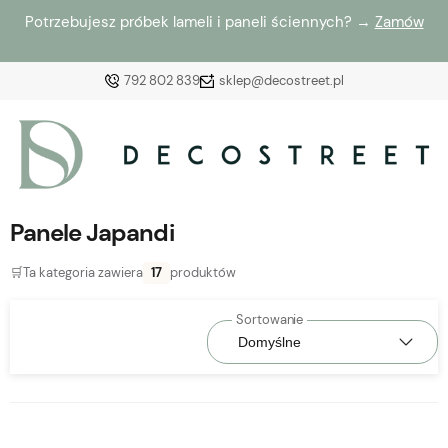
Potrzebujesz próbek lameli i paneli ściennych? →
Zamów
792 802 839
sklep@decostreet.pl
Zaloguj się
Załóż konto
Panele Japandi
🛒
Ta kategoria zawiera
17
produktów
Wybierz coś dla siebie z naszej aktualnej oferty lub
zaloguj się, aby przywrócić dodane produkty do listy
z poprzedniej sesji.