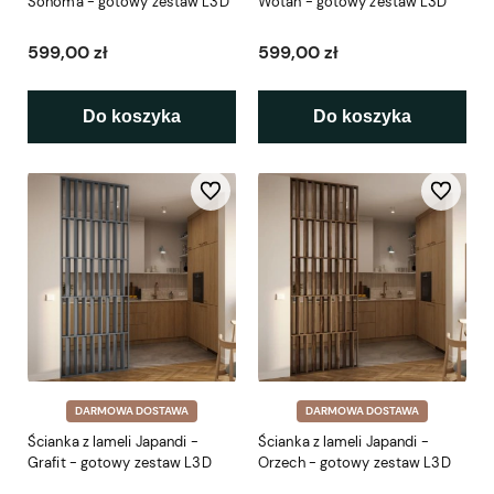
Sonoma - gotowy zestaw L3D
Wotan - gotowy zestaw L3D
599,00 zł
599,00 zł
Do koszyka
Do koszyka
Do ulubionych
Do ulubio
DARMOWA DOSTAWA
DARMOWA DOSTAWA
Ścianka z lameli Japandi -
Ścianka z lameli Japandi -
Grafit - gotowy zestaw L3D
Orzech - gotowy zestaw L3D