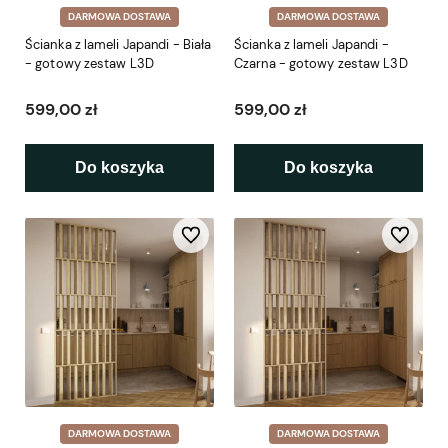
DARMOWA DOSTAWA
DARMOWA DOSTAWA
Ścianka z lameli Japandi - Biała
Ścianka z lameli Japandi -
- gotowy zestaw L3D
Czarna - gotowy zestaw L3D
599,00 zł
599,00 zł
Do koszyka
Do koszyka
Do ulubionych
Do ulubio
DARMOWA DOSTAWA
DARMOWA DOSTAWA