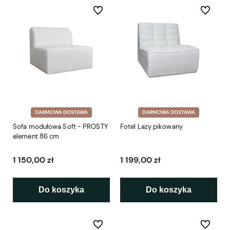
Do ulubionych
Do ulubio
DARMOWA DOSTAWA
DARMOWA DOSTAWA
Sofa modułowa Soft - PROSTY
Fotel Lazy pikowany
element 86 cm
1 150,00 zł
1 199,00 zł
Do koszyka
Do koszyka
Do ulubionych
Do ulubio