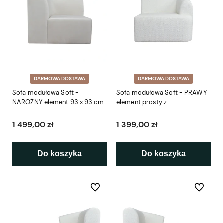
DARMOWA DOSTAWA
DARMOWA DOSTAWA
Sofa modułowa Soft -
Sofa modułowa Soft - PRAWY
NAROŻNY element 93 x 93 cm
element prosty z
podłokietnikiem 86 cm
1 499,00 zł
1 399,00 zł
Do koszyka
Do koszyka
Do ulubionych
Do ulubio