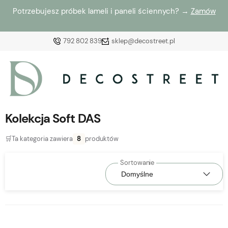
Potrzebujesz próbek lameli i paneli ściennych? →
Zamów
792 802 839
sklep@decostreet.pl
Zaloguj się
Załóż konto
Kolekcja Soft DAS
🛒
Ta kategoria zawiera
8
produktów
Wybierz coś dla siebie z naszej aktualnej oferty lub
zaloguj się, aby przywrócić dodane produkty do listy
z poprzedniej sesji.