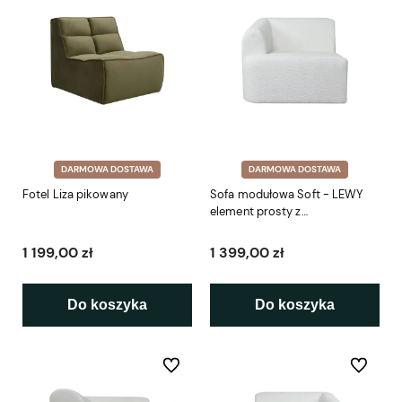
DARMOWA DOSTAWA
DARMOWA DOSTAWA
Fotel Liza pikowany
Sofa modułowa Soft - LEWY
element prosty z
podłokietnikiem 86 cm
1 199,00 zł
1 399,00 zł
Do koszyka
Do koszyka
Do ulubionych
Do ulubio