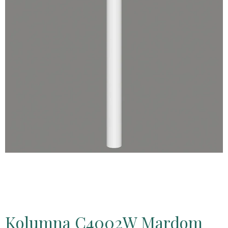
Kolumna C4002W Mardom