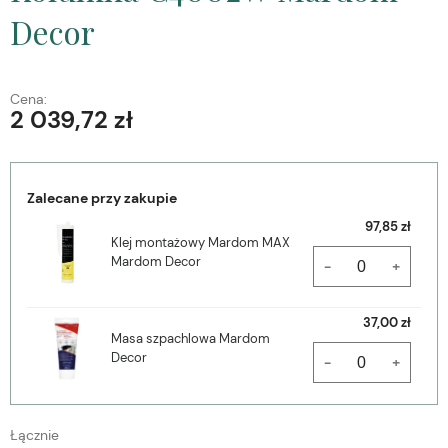
Decor
Cena:
2 039,72 zł
Zalecane przy zakupie
97,85 zł
Klej montażowy Mardom MAX
Mardom Decor
-
+
37,00 zł
Masa szpachlowa Mardom
Decor
-
+
Łącznie