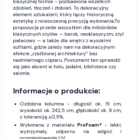
klasycznej formie – pozbawiona wszelkich
zdobień, tłoczeń i żłobień. To dekoracyjny
element sztukaterii, który łączy historyczną
estetykę z nowoczesną precyzją wykonania.To
propozycja przede wszystkim dla miłośników
klasycznych stylów — barok, neoklasycyzm, styl
pałacowy — a także dla wnętrz z wysokimi
sufitami, gdzie zależy nam na dekoracyjnym
efekcie „rzeźbionej architektury” bez
nadmiernego ciężaru. Postument ten sprawdzi
się jako akcent w holu, jadalni, bibliotece czy
salonie.
Informacje o produkcie:
Ozdobna kolumna - długość ok. 15 cm,
wysokość ok. 242,5 cm, głębokość ok. 8 cm,
z tolerancją ±0,5%.
Wykonana z materiału
ProFoam®
- lekki,
wytrzymały, odporny na wilgoć i
promieniowanie UV.