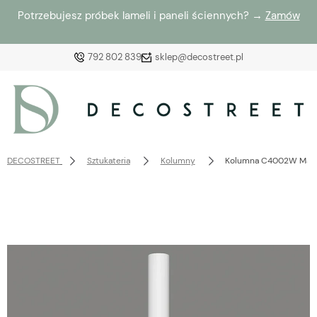
Potrzebujesz próbek lameli i paneli ściennych? →
Zamów
792 802 839
sklep@decostreet.pl
Zaloguj się
Załóż konto
DECOSTREET
Sztukateria
Kolumny
Kolumna C4002W Mar
Wybierz coś dla siebie z naszej aktualnej oferty lub
zaloguj się, aby przywrócić dodane produkty do listy
z poprzedniej sesji.