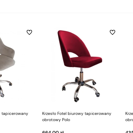
Do ulubionych
Do ulubionyc
y tapicerowany
Krzesło Fotel biurowy tapicerowany
Krz
obrotowy Polo
obr
664,00 zł
435