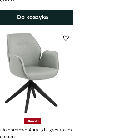
Do koszyka
h
Do ulubionych
OKAZJA
esło obrotowe Aura light grey /black
o return