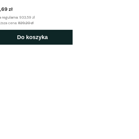
,69 zł
 regularna:
933,59 zł
iższa cena:
829,20 zł
Do koszyka