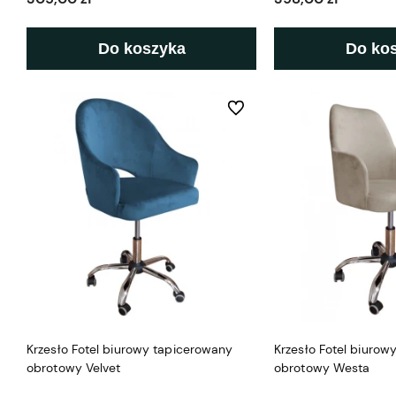
Do koszyka
Do ko
Do ulubionych
Krzesło Fotel biurowy tapicerowany
Krzesło Fotel biurow
obrotowy Velvet
obrotowy Westa