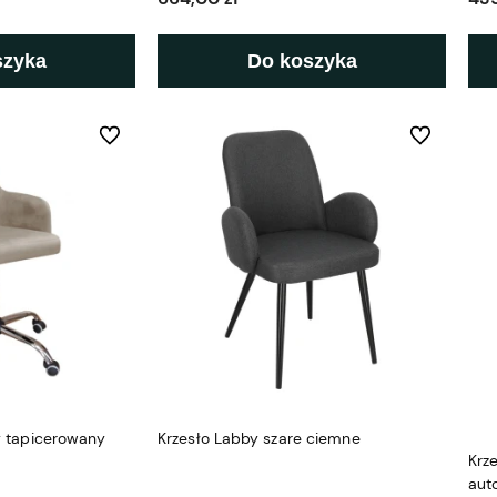
szyka
Do koszyka
Do ulubionych
Do ulubionyc
y tapicerowany
Krzesło Labby szare ciemne
Krz
aut