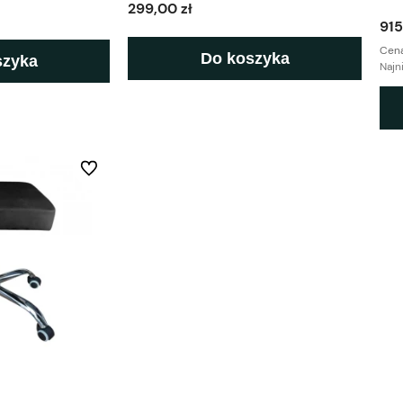
299,00 zł
915
Cena
Do koszyka
szyka
Najn
Do ulubionych