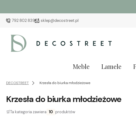
792 802 839
sklep@decostreet.pl
Meble
Lamele
DECOSTREET
Krzesła do biurka młodzieżowe
Krzesła do biurka młodzieżowe
🛒
Ta kategoria zawiera
10
produktów