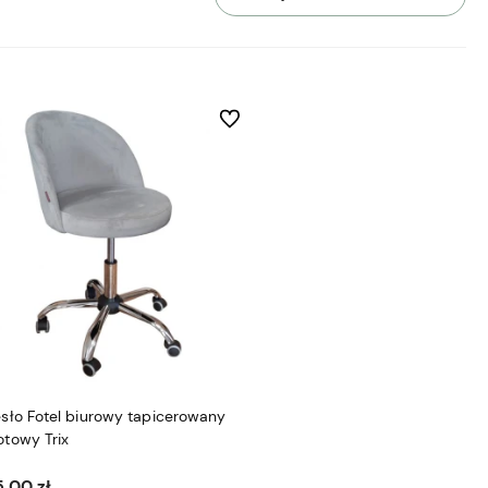
h
Do ulubionych
esło Fotel biurowy tapicerowany
otowy Trix
,00 zł