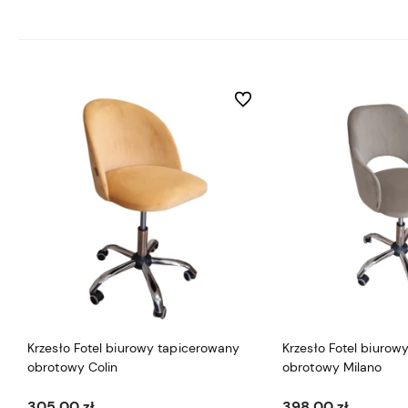
Do ulubionych
Krzesło Fotel biurowy tapicerowany
Krzesło Fotel biurow
obrotowy Colin
obrotowy Milano
305,00 zł
398,00 zł