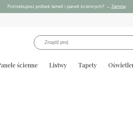
Potrzebujesz próbek lameli i paneli ściennych? →
Zamów
Panele ścienne
Listwy
Tapety
Oświetle