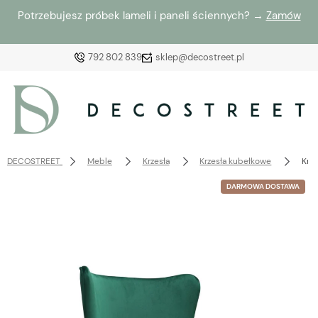
Potrzebujesz próbek lameli i paneli ściennych? →
Zamów
792 802 839
sklep@decostreet.pl
Zaloguj się
Załóż konto
DECOSTREET
Meble
Krzesła
Krzesła kubełkowe
Krz
DARMOWA DOSTAWA
Wybierz coś dla siebie z naszej aktualnej oferty lub
zaloguj się, aby przywrócić dodane produkty do listy
z poprzedniej sesji.