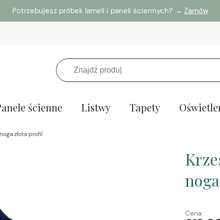
Potrzebujesz próbek lameli i paneli ściennych? →
Zamów
Panele ścienne
Listwy
Tapety
Oświetle
oga złota profil
Krze
noga 
Cena: