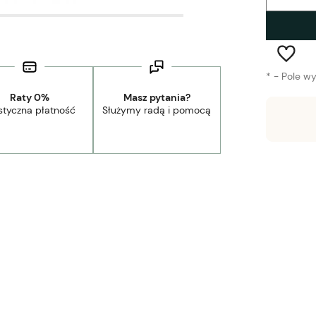
*
- Pole w
Raty 0%
Masz pytania?
styczna płatność
Służymy radą i pomocą
Wysyłka w:
1-2 tygodnie