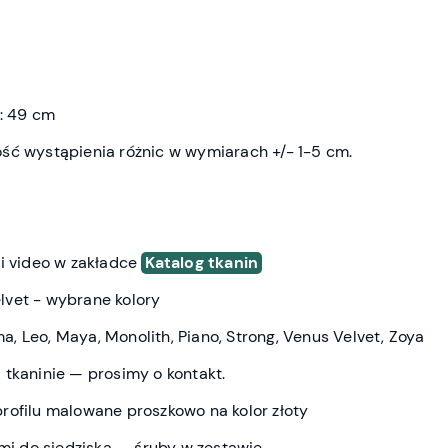
u: 49 cm
ść wystąpienia różnic w wymiarach +/- 1-5 cm.
 i video w zakładce
Katalog tkanin
vet - wybrane kolory
a, Leo, Maya, Monolith, Piano, Strong, Venus Velvet, Zoya
 tkaninie — prosimy o kontakt.
rofilu malowane proszkowo na kolor złoty
 do siedziska — śruby w zestawie