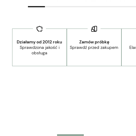
Działamy od 2012 roku
Zamów próbkę
Sprawdzona jakość i
Sprawdź przed zakupem
Ela
Dostawa:
29,00 zł
- Kurier
obsługa