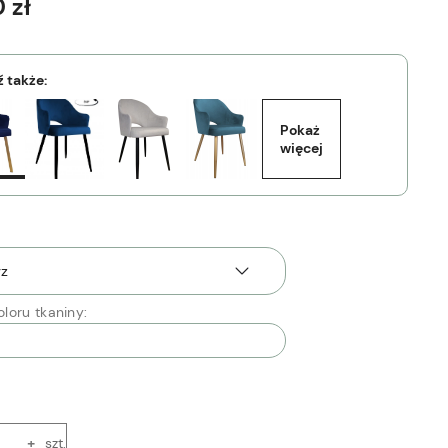
 zł
 także:
Pokaż 
więcej
loru tkaniny:
+
szt.