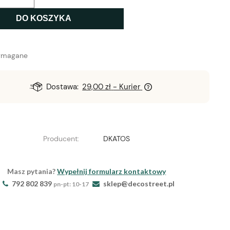
DO KOSZYKA
ymagane
Dostawa:
29,00 zł
- Kurier
Producent:
DKATOS
Masz pytania?
Wypełnij formularz kontaktowy
792 802 839
sklep@decostreet.pl
pn-pt: 10-17