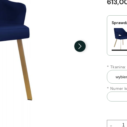
613,00
Sprawdź
*
Tkanina:
*
Numer ko
-