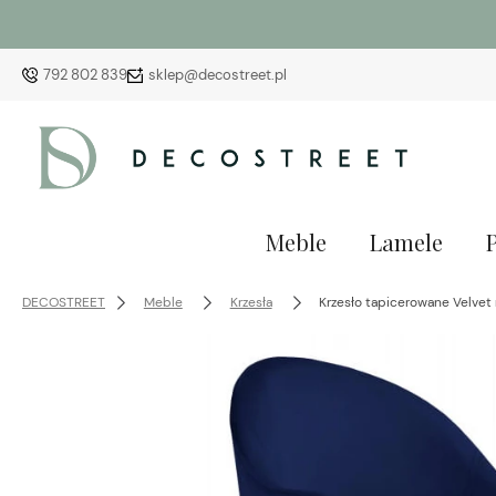
792 802 839
sklep@decostreet.pl
Meble
Lamele
DECOSTREET
Meble
Krzesła
Krzesło tapicerowane Velvet n