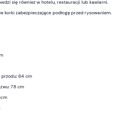
awdzi się również w hotelu, restauracji lub kawiarni.
owe korki zabezpieczające podłogę przed rysowaniem.
cm
z przodu: 64 cm
szwu: 78 cm
 cm
m