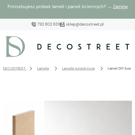
Potrzebujesz próbek lameli i paneli ściennych? →
Zamów
792 802 839
sklep@decostreet.pl
Zaloguj się
Załóż konto
DECOSTREET
Lamele
Lamele pojedyncze
Lamel DIY boaze
Wybierz coś dla siebie z naszej aktualnej oferty lub
zaloguj się, aby przywrócić dodane produkty do listy
z poprzedniej sesji.