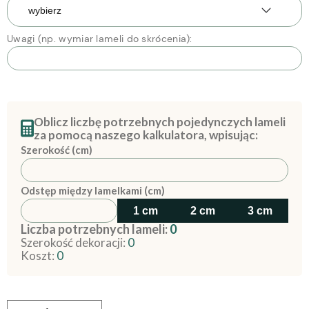
Uwagi (np. wymiar lameli do skrócenia):
Oblicz liczbę potrzebnych pojedynczych lameli
za pomocą naszego kalkulatora, wpisując:
Szerokość (cm)
Odstęp między lamelkami (cm)
1 cm
2 cm
3 cm
Liczba potrzebnych lameli:
0
Szerokość dekoracji:
0
Koszt:
0