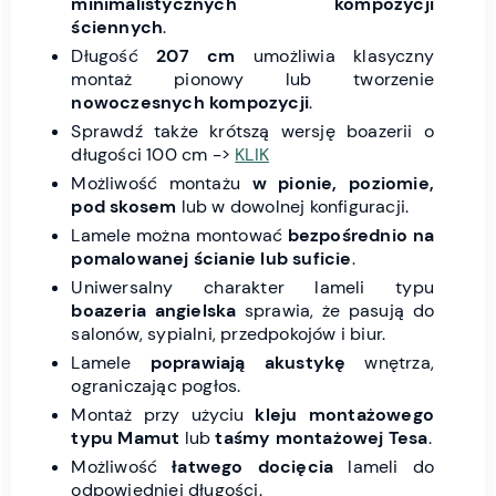
minimalistycznych kompozycji
ściennych
.
Długość
207 cm
umożliwia klasyczny
montaż pionowy lub tworzenie
nowoczesnych kompozycji
.
Sprawdź także krótszą wersję boazerii o
długości 100 cm ->
KLIK
Możliwość montażu
w pionie, poziomie,
pod skosem
lub w dowolnej konfiguracji.
Lamele można montować
bezpośrednio na
pomalowanej ścianie lub suficie
.
Uniwersalny charakter lameli typu
boazeria angielska
sprawia, że pasują do
salonów, sypialni, przedpokojów i biur.
Lamele
poprawiają akustykę
wnętrza,
ograniczając pogłos.
Montaż przy użyciu
kleju montażowego
typu Mamut
lub
taśmy montażowej Tesa
.
Możliwość
łatwego docięcia
lameli do
odpowiedniej długości.