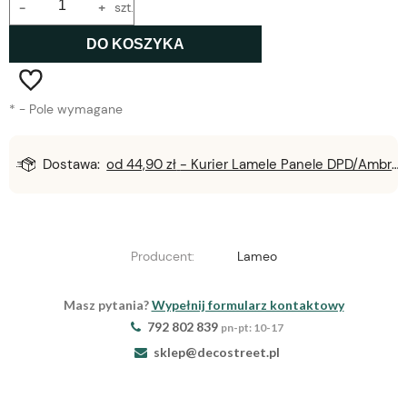
-
+
szt.
DO KOSZYKA
*
- Pole wymagane
Dostawa:
od 44,90 zł
- Kurier Lamele Panele DPD/Ambro/NST
Producent:
Lameo
Masz pytania?
Wypełnij formularz kontaktowy
792 802 839
pn-pt: 10-17
sklep@decostreet.pl