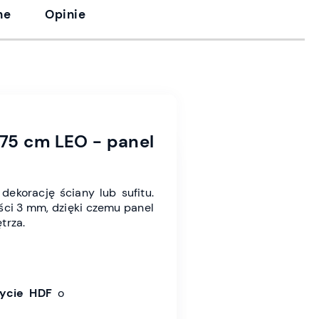
ne
Opinie
75 cm LEO - panel
dekorację ściany lub sufitu.
ci 3 mm, dzięki czemu panel
trza.
łycie HDF
o