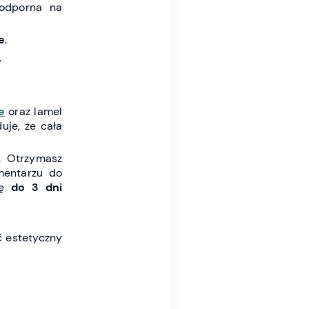
 odporna na
e
.
.
e
oraz lamel
uje, że cała
. Otrzymasz
mentarzu do
ię
do 3 dni
ć estetyczny