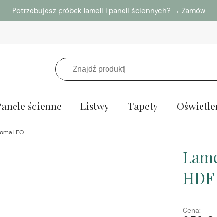
Potrzebujesz próbek lameli i paneli ściennych? →
Zamów
Panele ścienne
Listwy
Tapety
Oświetle
onoma LEO
Lame
HDF
Cena: