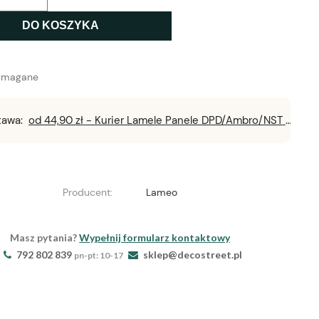
DO KOSZYKA
ymagane
tawa:
od 44,90 zł
- Kurier Lamele Panele DPD/Ambro/NST
Producent:
Lameo
Masz pytania?
Wypełnij formularz kontaktowy
792 802 839
sklep@decostreet.pl
pn-pt: 10-17