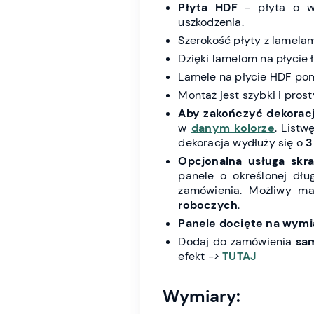
Płyta HDF
- płyta o wy
uszkodzenia.
Szerokość płyty z lamela
Dzięki lamelom na płycie 
Lamele na płycie HDF p
Montaż jest szybki i pros
Aby zakończyć dekorac
w
danym kolorze
. Listw
dekoracja wydłuży się o
3
Opcjonalna usługa skra
panele o określonej dł
zamówienia. Możliwy m
roboczych
.
Panele docięte na wymia
Dodaj do zamówienia
sa
efekt ->
TUTAJ
Wymiary: