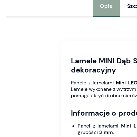
Opis
Szc
Lamele MINI Dąb
dekoracyjny
Panele z lamelami
Mini LE
Lamele wykonane z wytrzy
pomaga ukryć drobne nierów
Informacje o prod
Panel z lamelami
Mini 
grubości
3 mm
.