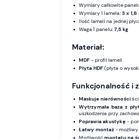
Wymiary całkowite panel
Wymiary 1 lamela:
3 x 1,6
Ilość lameli na jednej płyc
Waga 1 panelu:
7,5 kg
Materiał:
MDF
- profil lameli
Płyta HDF
(płyta o wysoki
Funkcjonalność i z
Maskuje nierówności
ści
Wytrzymała baza z pły
uszkodzenia przy zachowan
Poprawia akustykę
- pom
Łatwy montaż
- możliwy
Możliwość
montażu na ści