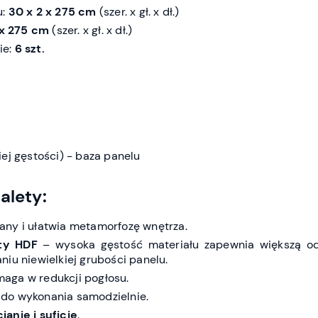
u:
30 x 2 x 275 cm
(szer. x gł. x dł.)
 x 275 cm
(szer. x gł. x dł.)
ie:
6 szt.
ej gęstości) - baza panelu
alety:
any i ułatwia metamorfozę wnętrza.
ty HDF
– wysoka gęstość materiału zapewnia większą o
iu niewielkiej grubości panelu.
aga w redukcji pogłosu.
 do wykonania samodzielnie.
anie i suficie
.