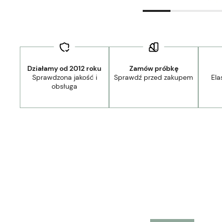
Działamy od 2012 roku
Zamów próbkę
Sprawdzona jakość i
Sprawdź przed zakupem
Ela
44,90 zł
- Kurier Lamele Panele DPD/Ambro/NST
obsługa