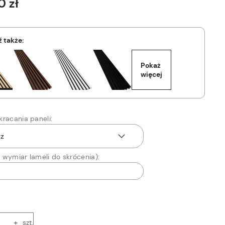
0 zł
 także:
Pokaż 
więcej
racania paneli:
 wymiar lameli do skrócenia):
+
szt.