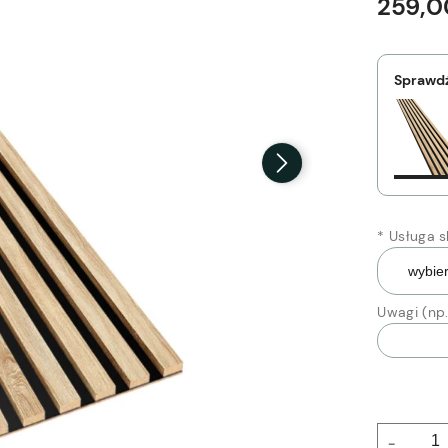
259,0
Sprawdź
*
Usługa sk
Uwagi (np.
-