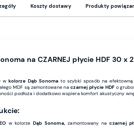
zegóły
Koszty dostawy
Produkty powiąza
 Sonoma
na CZARNEJ płycie HDF 30 x 2
O
w
kolorze Dąb Sonoma
to szybki sposób na efektowną 
małego MDF są zamontowane na
czarnej płycie HDF
o gruboś
ności podłoża i dodatkowo wspiera komfort akustyczny wnę
ukcie:
LEO
w kolorze
Dąb Sonoma
,
zamontowany na
czarnej p