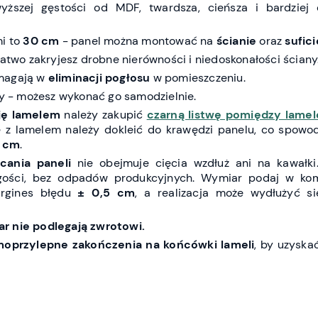
ższej gęstości od MDF, twardsza, cieńsza i bardziej
mi to
30 cm
- panel można montować na
ścianie
oraz
sufici
łatwo zakryjesz drobne nierówności i niedoskonałości ściany
omagają w
eliminacji pogłosu
w pomieszczeniu.
ty - możesz wykonać go samodzielnie.
ję lamelem
należy zakupić
czarną listwę pomiędzy lamel
ę z lamelem należy dokleić do krawędzi panelu, co spowod
 cm
.
cania paneli
nie obejmuje cięcia wzdłuż ani na kawałki
ugości, bez odpadów produkcyjnych. Wymiar podaj w ko
argines błędu
± 0,5 cm
, a realizacja może wydłużyć s
r nie podlegają zwrotowi.
moprzylepne zakończenia na końcówki lameli
, by uzyska