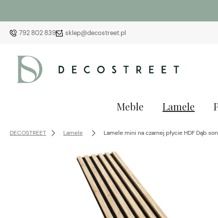
792 802 839
sklep@decostreet.pl
Meble
Lamele
DECOSTREET
Lamele
Lamele mini na czarnej płycie HDF Dąb s