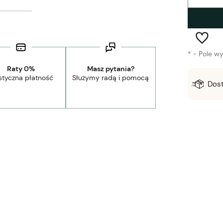
*
- Pole w
Raty 0%
Masz pytania?
styczna płatność
Służymy radą i pomocą
Wysyłka w:
1-3 dni robocze
Dos