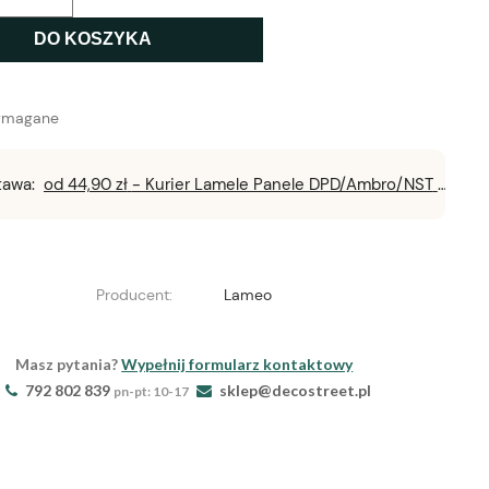
DO KOSZYKA
ymagane
tawa:
od 44,90 zł
- Kurier Lamele Panele DPD/Ambro/NST
Producent:
Lameo
Masz pytania?
Wypełnij formularz kontaktowy
792 802 839
sklep@decostreet.pl
pn-pt: 10-17