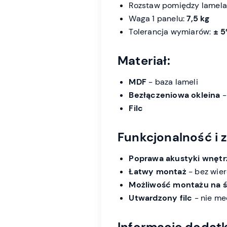
Rozstaw pomiędzy lamel
Waga 1 panelu:
7,5 kg
Tolerancja wymiarów:
± 
Materiał:
MDF
- baza lameli
Bezłączeniowa okleina
-
Filc
Funkcjonalność i z
Poprawa akustyki wnętr
Łatwy montaż
- bez wier
Możliwość montażu na śc
Utwardzony filc
- nie mec
Informacje dodat