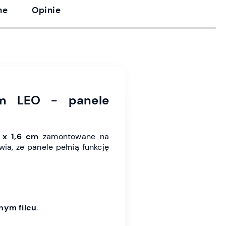
ne
Opinie
cm LEO - panele
 x 1,6 cm
zamontowane na
wia, że panele pełnią funkcję
nym filcu
.