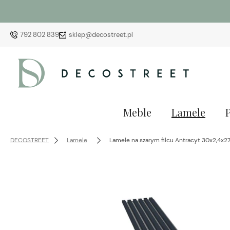
792 802 839
sklep@decostreet.pl
Meble
Lamele
DECOSTREET
Lamele
Lamele na szarym filcu Antracyt 30x2,4x