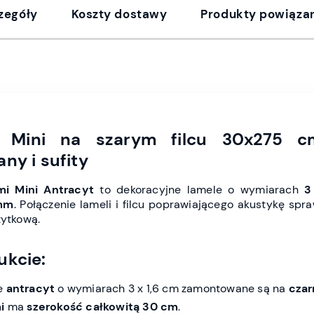
zegóły
Koszty dostawy
Produkty powiąza
t Mini na szarym filcu 30x275 
ny i sufity
mi Mini Antracyt
to dekoracyjne lamele o wymiarach
3
mm
. Połączenie lameli i filcu poprawiającego akustykę spra
żytkową.
ukcie:
ze
antracyt
o wymiarach 3 x 1,6 cm zamontowane są na
czar
i
ma
szerokość całkowitą 30 cm
.