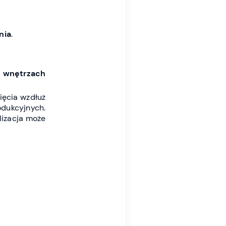
nia
.
 i wnętrzach
ięcia wzdłuż
odukcyjnych.
alizacja może