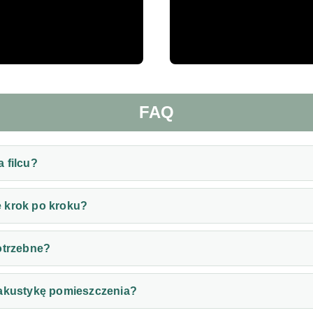
FAQ
 filcu?
 krok po kroku?
otrzebne?
 akustykę pomieszczenia?