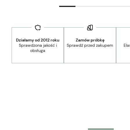
Działamy od 2012 roku
Zamów próbkę
Sprawdzona jakość i
Sprawdź przed zakupem
Ela
44,90 zł
- Kurier Lamele Panele DPD/Ambro/NST
obsługa