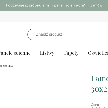
Potrzebujesz próbek lameli i paneli ściennych? →
Zamów
Panele ścienne
Listwy
Tapety
Oświetle
275 cm LEO
Lame
30x2
Cena: