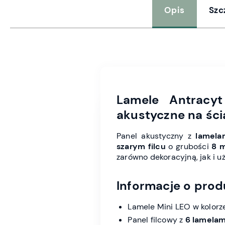
Opis
Szc
Lamele Antracy
akustyczne na ścia
Panel akustyczny z
lamela
szarym
filcu
o grubości
8 
zarówno dekoracyjną, jak i u
Informacje o prod
Lamele Mini LEO w kolor
Panel filcowy z
6 lamelam