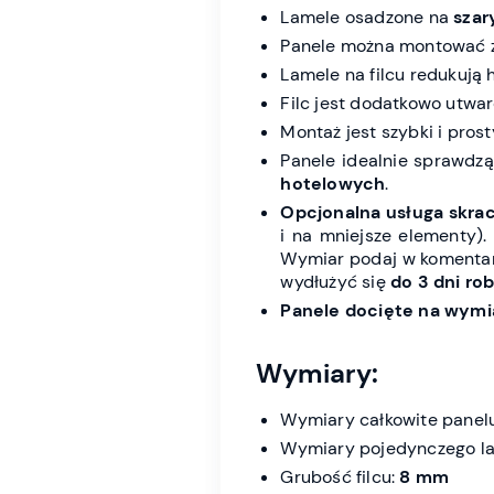
Lamele osadzone na
sza
Panele można montować 
Lamele na filcu redukują 
Filc jest dodatkowo utwa
Montaż jest szybki i pros
Panele idealnie sprawdz
hotelowych
.
Opcjonalna usługa skrac
i na mniejsze elementy).
Wymiar podaj w komentar
wydłużyć się
do 3 dni ro
Panele docięte na wymia
Wymiary:
Wymiary całkowite panel
Wymiary pojedynczego la
Grubość filcu:
8 mm