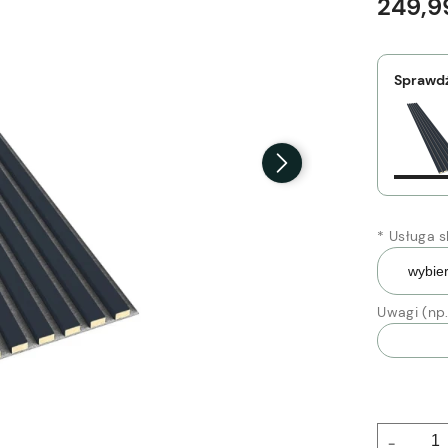
249,99
Sprawdź
*
Usługa sk
Uwagi (np.
-