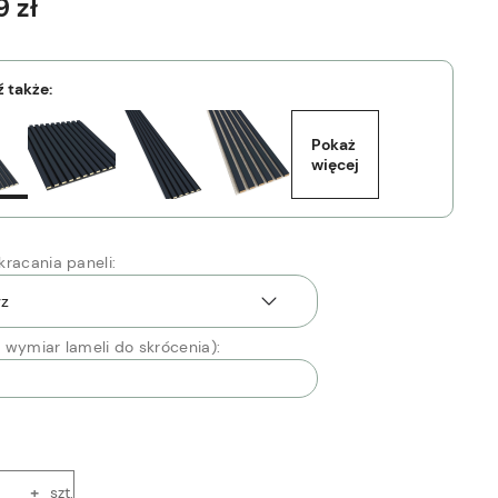
 zł
 także:
Pokaż 
więcej
racania paneli:
 wymiar lameli do skrócenia):
+
szt.