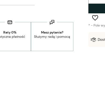
*
- Pole w
Raty 0%
Masz pytania?
styczna płatność
Służymy radą i pomocą
Wysyłka w:
1-3 dni robocze
Dos