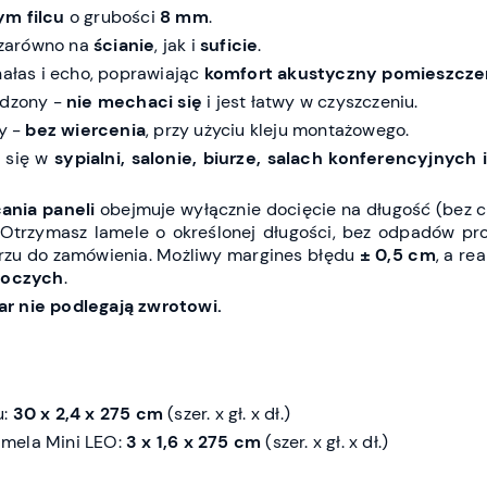
rym
filcu
o grubości
8 mm
.
zarówno na
ścianie
, jak i
suficie
.
hałas i echo, poprawiając
komfort akustyczny pomieszcze
rdzony -
nie mechaci się
i jest łatwy w czyszczeniu.
ty -
bez wiercenia
, przy użyciu kleju montażowego.
ą się w
sypialni, salonie, biurze, salach konferencyjnych
ania paneli
obejmuje wyłącznie docięcie na długość (bez c
 Otrzymasz lamele o określonej długości, bez odpadów pr
zu do zamówienia. Możliwy margines błędu
± 0,5 cm
, a re
boczych
.
r nie podlegają zwrotowi.
u:
30 x 2,4 x 275 cm
(szer. x gł. x dł.)
mela Mini LEO:
3 x 1,6 x 275 cm
(szer. x gł. x dł.)