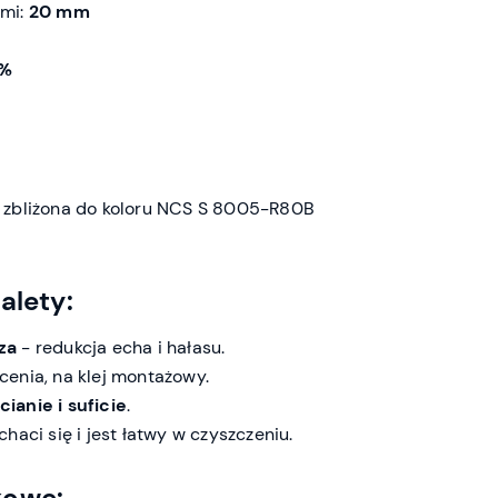
ami:
20 mm
5%
 zbliżona do koloru NCS S 8005-R80B
alety:
za
- redukcja echa i hałasu.
cenia, na klej montażowy.
ianie i suficie
.
haci się i jest łatwy w czyszczeniu.
kowe: