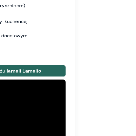
rysznicem).
y kuchence,
 docelowym
żu lameli Lamelio