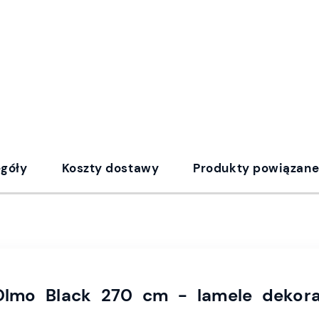
egóły
Koszty dostawy
Produkty powiązan
Olmo Black 270 cm - lamele dekora