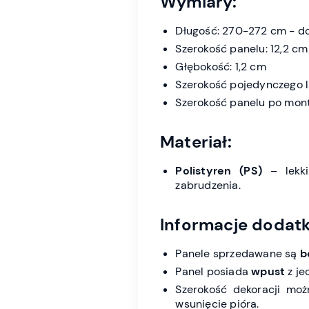
Wymiary:
Długość: 270-272 cm - d
Szerokość panelu: 12,2 cm
Głębokość: 1,2 cm
Szerokość pojedynczego l
Szerokość panelu po monta
Materiał:
Polistyren (PS)
– lekki
zabrudzenia.
Informacje dodat
Panele sprzedawane są
b
Panel posiada
wpust
z je
Szerokość dekoracji moż
wsunięcie pióra.