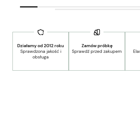
Działamy od 2012 roku
Zamów próbkę
Sprawdzona jakość i
Sprawdź przed zakupem
Ela
obsługa
44,90 zł
- Kurier Lamele Panele DPD/Ambro/NST