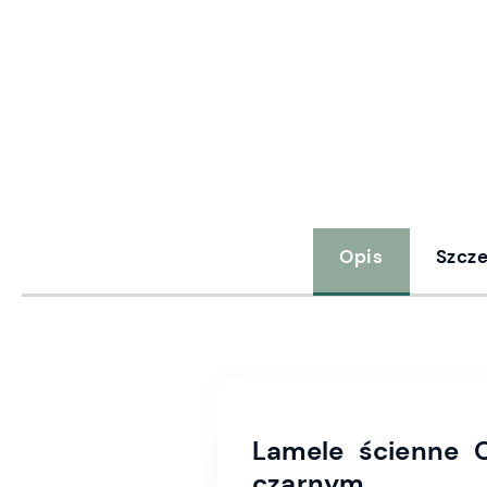
Opis
Szcz
Lamele ścienne 
czarnym