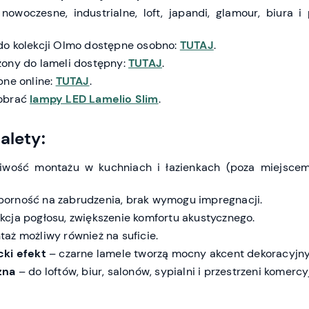
nowoczesne, industrialne, loft, japandi, glamour, biura i 
do kolekcji Olmo dostępne osobno:
TUTAJ
.
zony do lameli dostępny:
TUTAJ
.
pne online:
TUTAJ
.
dobrać
lampy LED Lamelio Slim
.
alety:
wość montażu w kuchniach i łazienkach (poza miejscem
orność na zabrudzenia, brak wymogu impregnacji.
kcja pogłosu, zwiększenie komfortu akustycznego.
aż możliwy również na suficie.
cki efekt
– czarne lamele tworzą mocny akcent dekoracyjny
zna
– do loftów, biur, salonów, sypialni i przestrzeni komercy