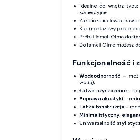
Idealne do wnętrz typu: 
komercyjne.
Zakończenia lewe/prawe 
Klej montażowy przeznac
Próbki lameli Olmo dostę
Do lameli Olmo możesz 
Funkcjonalność i z
Wodoodporność
– możli
wodą).
Łatwe czyszczenie
– odp
Poprawa akustyki
– redu
Lekka konstrukcja
– mont
Minimalistyczny, elegan
Uniwersalność stylistyc