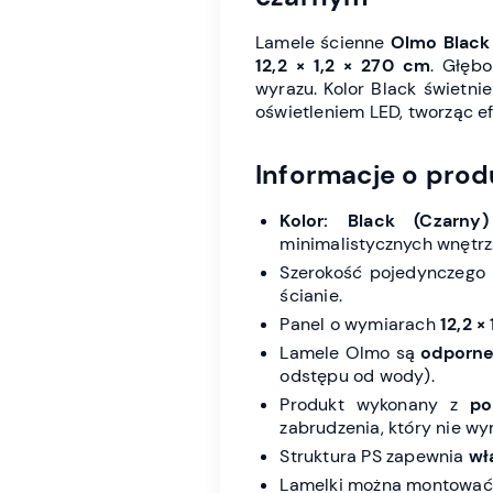
Lamele ścienne
Olmo Black
12,2 × 1,2 × 270 cm
. Głęb
wyrazu. Kolor Black świetni
oświetleniem LED, tworząc e
Informacje o prod
Kolor: Black (Czarny)
minimalistycznych wnętrz
Szerokość pojedynczego
ścianie.
Panel o wymiarach
12,2 ×
Lamele Olmo są
odporne
odstępu od wody).
Produkt wykonany z
po
zabrudzenia, który nie w
Struktura PS zapewnia
wł
Lamelki można montowa