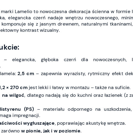
marki Lamelio to nowoczesna dekoracja ścienna w formie 
oka, elegancka czerń nadaje wnętrzu nowoczesnego, mini
e komponuje się z jasnym drewnem, naturalnymi tkaninami,
fektowny kontrast wizualny.
ukcie:
– elegancka, głęboka czerń dla nowoczesnych, l
.
 lamela:
2,5 cm
– zapewnia wyrazisty, rytmiczny efekt de
 1,2 × 270 cm
jest lekki i łatwy w montażu – także na suficie.
 na wilgoć
, dlatego nadają się do kuchni oraz łazienek (z
listyrenu (PS)
– materiału odpornego na uszkodzenia, 
ymaga impregnacji.
aściwości wygłuszające
, poprawiając akustykę wnętrza.
ć zarówno
w pionie, jak i w poziomie
.