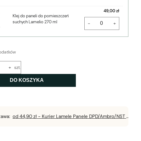
49,00 zł
Klej do paneli do pomieszczeń
suchych Lamelio 270 ml
-
+
odatków
+
szt.
DO KOSZYKA
tawa:
od 44,90 zł
- Kurier Lamele Panele DPD/Ambro/NST