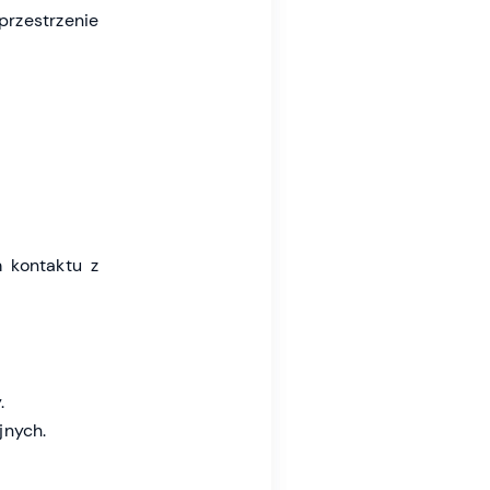
przestrzenie
 kontaktu z
.
jnych.