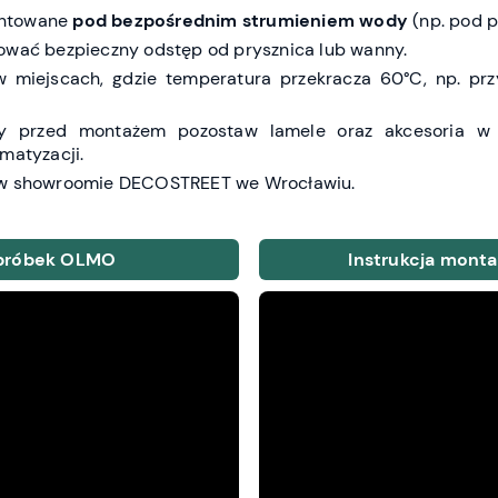
ntowane
pod bezpośrednim strumieniem wody
(np. pod p
ować bezpieczny odstęp od prysznica lub wanny.
 miejscach, gdzie temperatura przekracza 60°C, np. prz
y przed montażem pozostaw lamele oraz akcesoria w
matyzacji.
 w showroomie DECOSTREET we Wrocławiu.
 próbek OLMO
Instrukcja monta