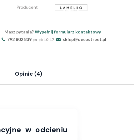
Producent:
Masz pytania?
Wypełnij formularz kontaktowy
792 802 839
sklep@decostreet.pl
pn-pt: 10-17
e
Opinie
(4)
cyjne w odcieniu