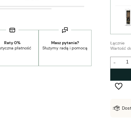
Raty 0%
Masz pytania?
Łącznie
styczna płatność
Służymy radą i pomocą
Wartość d
-
Wysyłka w:
2-5 dni robocze
Dos