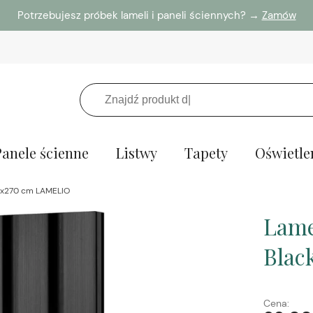
Potrzebujesz próbek lameli i paneli ściennych? →
Zamów
Panele ścienne
Listwy
Tapety
Oświetle
,2x270 cm LAMELIO
Lame
Blac
Cena: