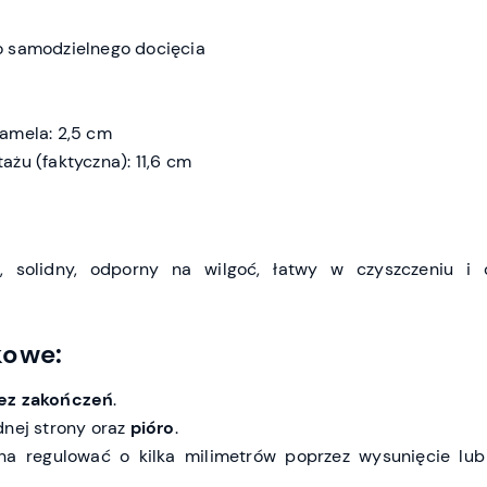
o samodzielnego docięcia
amela: 2,5 cm
żu (faktyczna): 11,6 cm
, solidny, odporny na wilgoć, łatwy w czyszczeniu i
kowe:
ez zakończeń
.
dnej strony oraz
pióro
.
na regulować o kilka milimetrów poprzez wysunięcie lub