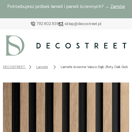
Potrzebujesz próbek lameli i paneli ściennych? →
Zamów
792 802 839
sklep@decostreet.pl
Zaloguj się
Załóż konto
DECOSTREET
Lamele
Lamele ścienne Vasco Dąb Złoty Oak Gold 1
Wybierz coś dla siebie z naszej aktualnej oferty lub
zaloguj się, aby przywrócić dodane produkty do listy
z poprzedniej sesji.