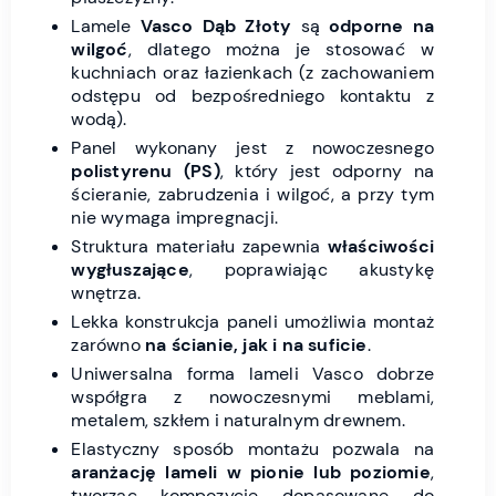
Lamele
Vasco Dąb Złoty
są
odporne na
wilgoć
, dlatego można je stosować w
kuchniach oraz łazienkach (z zachowaniem
odstępu od bezpośredniego kontaktu z
wodą).
Panel wykonany jest z nowoczesnego
polistyrenu (PS)
, który jest odporny na
ścieranie, zabrudzenia i wilgoć, a przy tym
nie wymaga impregnacji.
Struktura materiału zapewnia
właściwości
wygłuszające
, poprawiając akustykę
wnętrza.
Lekka konstrukcja paneli umożliwia montaż
zarówno
na ścianie, jak i na suficie
.
Uniwersalna forma lameli Vasco dobrze
współgra z nowoczesnymi meblami,
metalem, szkłem i naturalnym drewnem.
Elastyczny sposób montażu pozwala na
aranżację lameli w pionie lub poziomie
,
tworząc kompozycje dopasowane do