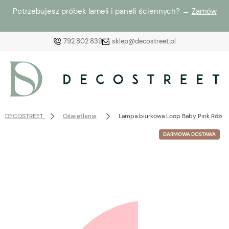
Potrzebujesz próbek lameli i paneli ściennych? →
Zamów
792 802 839
sklep@decostreet.pl
Zaloguj się
Załóż konto
DECOSTREET
Oświetlenie
Lampa biurkowa Loop Baby Pink Różow
DARMOWA DOSTAWA
Wybierz coś dla siebie z naszej aktualnej oferty lub
zaloguj się, aby przywrócić dodane produkty do listy
z poprzedniej sesji.