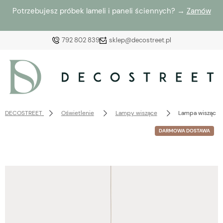
Potrzebujesz próbek lameli i paneli ściennych? →
Zamów
792 802 839
sklep@decostreet.pl
Zaloguj się
Załóż konto
DECOSTREET
Oświetlenie
Lampy wiszące
Lampa wisząca A
DARMOWA DOSTAWA
Wybierz coś dla siebie z naszej aktualnej oferty lub
zaloguj się, aby przywrócić dodane produkty do listy
z poprzedniej sesji.