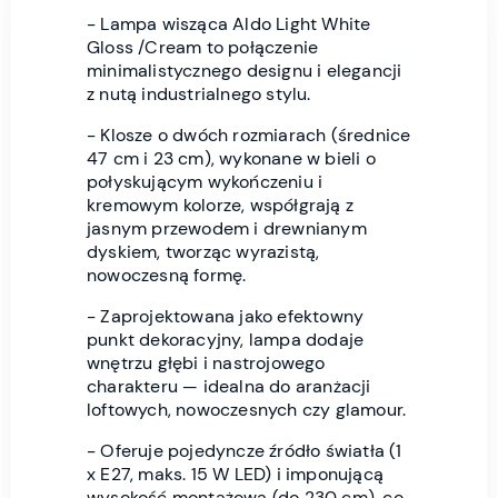
- Lampa wisząca Aldo Light White
Gloss /Cream to połączenie
minimalistycznego designu i elegancji
z nutą industrialnego stylu.
- Klosze o dwóch rozmiarach (średnice
47 cm i 23 cm), wykonane w bieli o
połyskującym wykończeniu i
kremowym kolorze, współgrają z
jasnym przewodem i drewnianym
dyskiem, tworząc wyrazistą,
nowoczesną formę.
- Zaprojektowana jako efektowny
punkt dekoracyjny, lampa dodaje
wnętrzu głębi i nastrojowego
charakteru — idealna do aranżacji
loftowych, nowoczesnych czy glamour.
- Oferuje pojedyncze źródło światła (1
x E27, maks. 15 W LED) i imponującą
wysokość montażową (do 230 cm), co