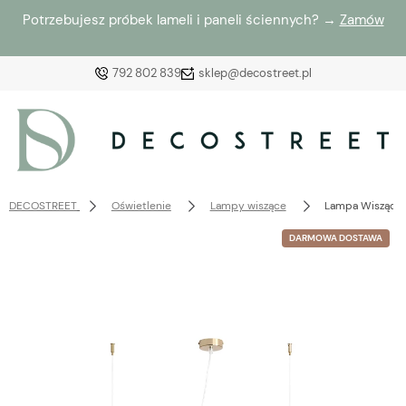
Potrzebujesz próbek lameli i paneli ściennych? →
Zamów
792 802 839
sklep@decostreet.pl
Zaloguj się
Załóż konto
DECOSTREET
Oświetlenie
Lampy wiszące
Lampa Wiszącą B
DARMOWA DOSTAWA
Wybierz coś dla siebie z naszej aktualnej oferty lub
zaloguj się, aby przywrócić dodane produkty do listy
z poprzedniej sesji.