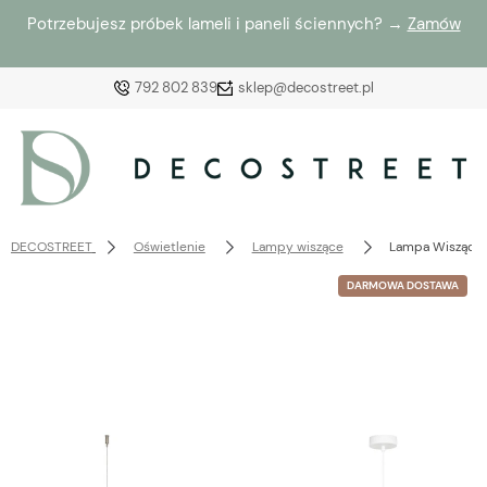
Potrzebujesz próbek lameli i paneli ściennych? →
Zamów
792 802 839
sklep@decostreet.pl
Zaloguj się
Załóż konto
DECOSTREET
Oświetlenie
Lampy wiszące
Lampa Wisząca G
DARMOWA DOSTAWA
Wybierz coś dla siebie z naszej aktualnej oferty lub
zaloguj się, aby przywrócić dodane produkty do listy
z poprzedniej sesji.