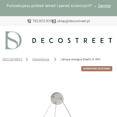
Potrzebujesz próbek lameli i paneli ściennych? →
Zamów
792 802 839
sklep@decostreet.pl
Zaloguj się
Załóż konto
DECOSTREET
Oświetlenie
Lampa wisząca Starlit 6 WH
DARMOWA DOSTAWA
Wybierz coś dla siebie z naszej aktualnej oferty lub
zaloguj się, aby przywrócić dodane produkty do listy
z poprzedniej sesji.