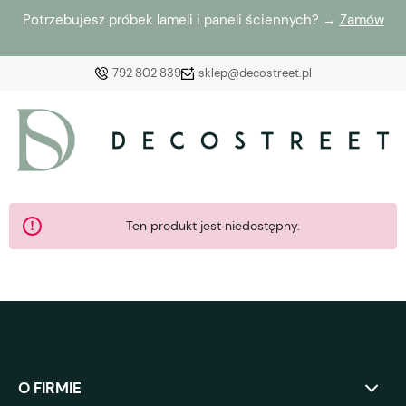
Potrzebujesz próbek lameli i paneli ściennych? →
Zamów
792 802 839
sklep@decostreet.pl
Zaloguj się
Załóż konto
Ten produkt jest niedostępny.
Wybierz coś dla siebie z naszej aktualnej oferty lub
zaloguj się, aby przywrócić dodane produkty do listy
z poprzedniej sesji.
O FIRMIE