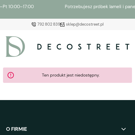
Potrzebujesz próbek lameli i paneli ściennych? →
Zamó
792 802 839
sklep@decostreet.pl
Zaloguj się
Załóż konto
Ten produkt jest niedostępny.
Wybierz coś dla siebie z naszej aktualnej oferty lub
zaloguj się, aby przywrócić dodane produkty do listy
z poprzedniej sesji.
O FIRMIE