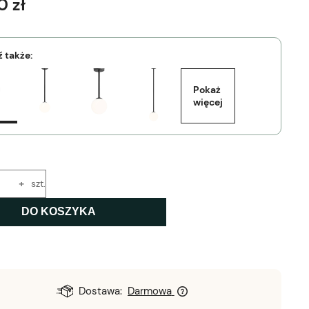
0 zł
 także:
Pokaż 
więcej
+
szt.
DO KOSZYKA
Dostawa:
Darmowa