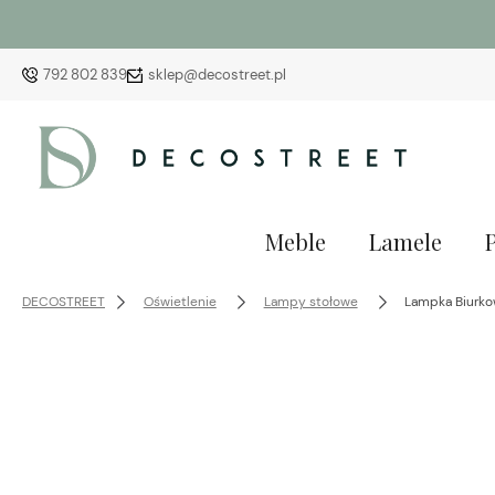
792 802 839
sklep@decostreet.pl
Meble
Lamele
DECOSTREET
Oświetlenie
Lampy stołowe
Lampka Biurko