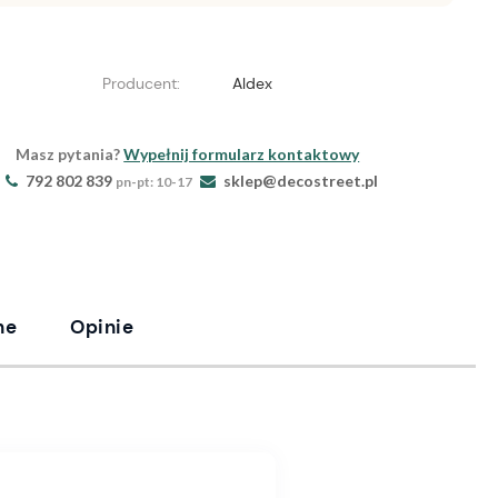
Producent:
Aldex
Masz pytania?
Wypełnij formularz kontaktowy
792 802 839
sklep@decostreet.pl
pn-pt: 10-17
ne
Opinie