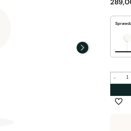
289,0
Sprawdź
-
Wysyłka w:
3-5 tygodni