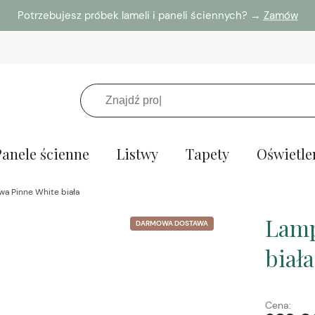
Potrzebujesz próbek lameli i paneli ściennych? →
Zamów
Panele ścienne
Listwy
Tapety
Oświetle
wa Pinne White biała
Lamp
DARMOWA DOSTAWA
biała
Cena: