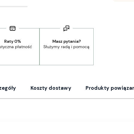
Raty 0%
Masz pytania?
styczna płatność
Służymy radą i pomocą
zegóły
Koszty dostawy
Produkty powiąza