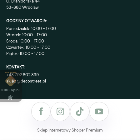
ul. Braniborska 44
53-680 Wrocław
GODZINY OTWARCIA:
Poniedziałek: 10:00 - 17:00
Wtorek: 10:00 - 17:00
Środa: 10:00 - 17:00
Czwartek: 10:00 - 17:00
Piątek: 10:00 - 17:00
KONTAKT:
+48 792 802 839
sklep@decostreet.pl
4.9
1086
opinii
Sklep internetowy Shoper Premium