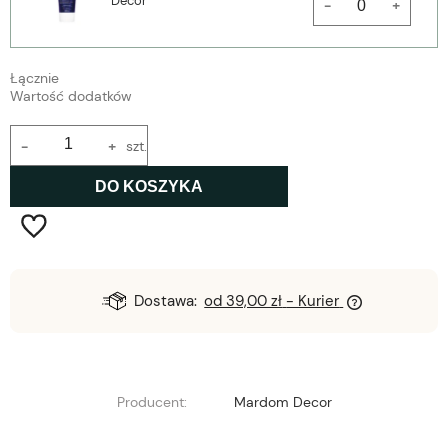
Decor
-
+
Łącznie
Wartość dodatków
-
+
szt.
DO KOSZYKA
Dostawa:
od 39,00 zł
- Kurier
Producent:
Mardom Decor