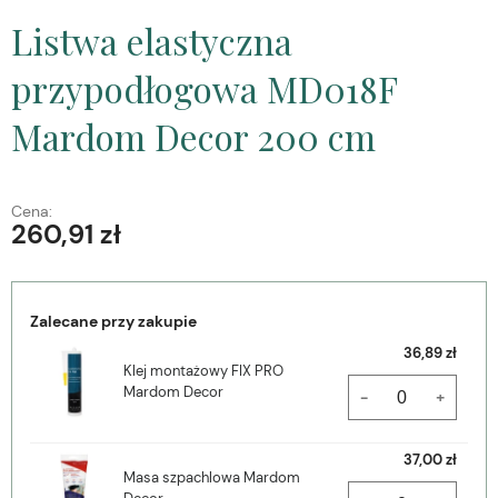
Listwa elastyczna
przypodłogowa MD018F
Mardom Decor 200 cm
Cena:
260,91 zł
Zalecane przy zakupie
36,89 zł
Klej montażowy FIX PRO
Mardom Decor
-
+
37,00 zł
Masa szpachlowa Mardom