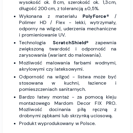
wysokość ok. 8 cm, szerokość ok. 1,3 cm,
długość 200 cm, z tolerancją ±0,5%.
Wykonana z materiału
PolyForce®
/
Polimer HD / Flex - lekki, wytrzymały,
odporny na wilgoć, uderzenia mechaniczne
i promieniowanie UV.
Technologia
ScratchShield®
zapewnia
zwiększoną twardość i odporność na
zarysowania (wariant do malowania).
Możliwość malowania farbami wodnymi,
akrylowymi czy lateksowymi.
Odporność na wilgoć - listwa może być
stosowana w kuchni, łazience i
pomieszczeniach sanitarnych.
Bardzo łatwy montaż - za pomocą kleju
montażowego Mardom Decor FIX PRO.
Możliwość docinania piłą ręczną z
drobnymi ząbkami lub skrzynką uciosową.
Produkt wyprodukowany w Polsce.