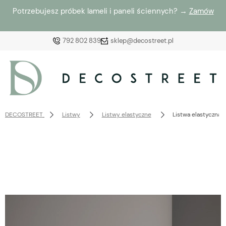
Potrzebujesz próbek lameli i paneli ściennych? →
Zamów
792 802 839
sklep@decostreet.pl
Zaloguj się
Załóż konto
DECOSTREET
Listwy
Listwy elastyczne
Listwa elastyczn
Wybierz coś dla siebie z naszej aktualnej oferty lub
zaloguj się, aby przywrócić dodane produkty do listy
z poprzedniej sesji.