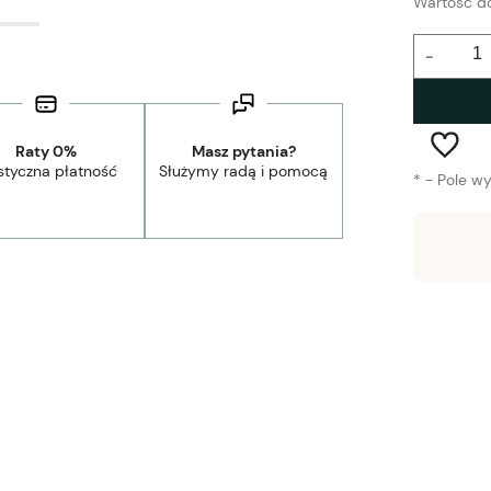
Wartość d
-
Raty 0%
Masz pytania?
styczna płatność
Służymy radą i pomocą
*
- Pole w
Wysyłka w:
2-5 dni robocze