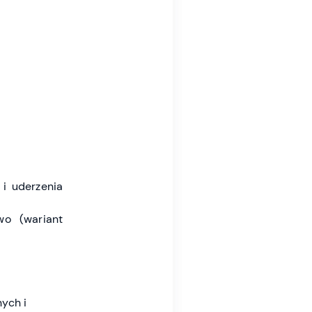
i uderzenia
wo (wariant
ych i