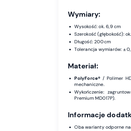
Wymiary:
Wysokość: ok. 6,9 cm
Szerokość (głębokość): ok.
Długość: 200 cm
Tolerancja wymiarów: ± 0
Materiał:
PolyForce®
/ Polimer HD
mechaniczne.
Wykończenie: zagrunto
Premium MD017P).
Informacje dodat
Oba warianty odporne na 