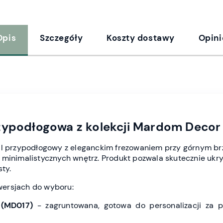
Opis
Szczegóły
Koszty dostawy
Opini
rzypodłogowa z kolekcji Mardom Deco
il przypodłogowy z eleganckim frezowaniem przy górnym br
minimalistycznych wnętrz. Produkt pozwala skutecznie ukryć
sty.
ersjach do wyboru:
(MD017)
- zagruntowana, gotowa do personalizacji za 