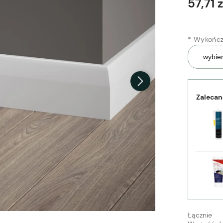
57,71 z
*
Wykończ
Zalecan
Łącznie