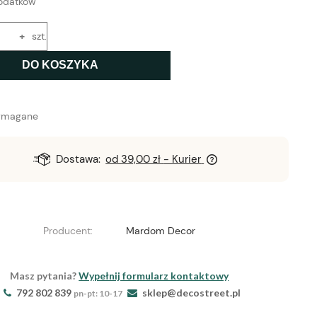
odatków
+
szt.
DO KOSZYKA
ymagane
Dostawa:
od 39,00 zł
- Kurier
Producent:
Mardom Decor
Masz pytania?
Wypełnij formularz kontaktowy
792 802 839
sklep@decostreet.pl
pn-pt: 10-17