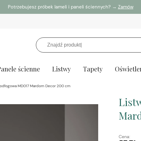
Potrzebujesz próbek lameli i paneli ściennych? →
Zamów
Panele ścienne
Listwy
Tapety
Oświetle
podłogowa MD017 Mardom Decor 200 cm
List
Mard
Cena: