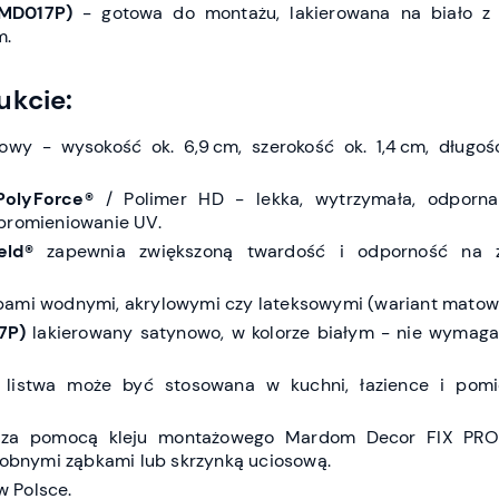
MD017P)
- gotowa do montażu, lakierowana na biało z 
m.
ukcie:
towy - wysokość ok. 6,9 cm, szerokość ok. 1,4 cm, długo
PolyForce®
/ Polimer HD - lekka, wytrzymała, odporna
promieniowanie UV.
eld®
zapewnia zwiększoną twardość i odporność na z
bami wodnymi, akrylowymi czy lateksowymi (wariant matow
7P)
lakierowany satynowo, w kolorze białym - nie wymaga
listwa może być stosowana w kuchni, łazience i pomi
 za pomocą kleju montażowego Mardom Decor FIX PRO
drobnymi ząbkami lub skrzynką uciosową.
 Polsce.