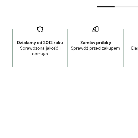
Działamy od 2012 roku
Zamów próbkę
Sprawdzona jakość i
Sprawdź przed zakupem
Ela
obsługa
Dostawa:
od 39,00 zł
- Kurier