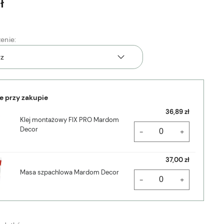
ł
enie:
e przy zakupie
36,89 zł
Klej montażowy FIX PRO Mardom
Decor
-
+
37,00 zł
Masa szpachlowa Mardom Decor
-
+