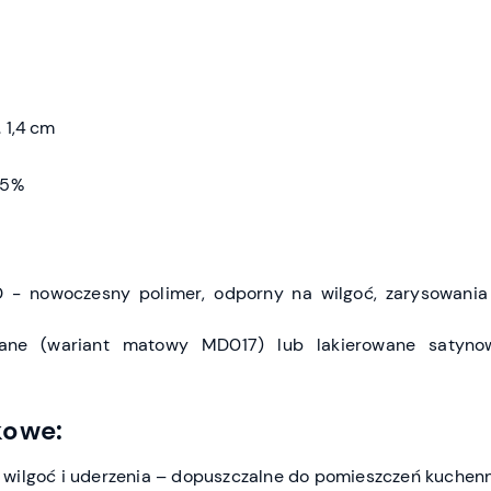
 1,4 cm
,5%
 - nowoczesny polimer, odporny na wilgoć, zarysowania 
wane (wariant matowy MD017) lub lakierowane satyno
kowe:
wilgoć i uderzenia – dopuszczalne do pomieszczeń kuchenn