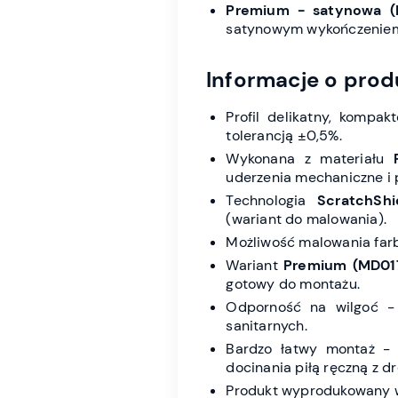
Premium - satynowa (
satynowym wykończenie
Informacje o prod
Profil delikatny, kompak
tolerancją ±0,5%.
Wykonana z materiału
uderzenia mechaniczne i 
Technologia
ScratchShi
(wariant do malowania).
Możliwość malowania far
Wariant
Premium (MD01
gotowy do montażu.
Odporność na wilgoć - 
sanitarnych.
Bardzo łatwy montaż -
docinania piłą ręczną z 
Produkt wyprodukowany w