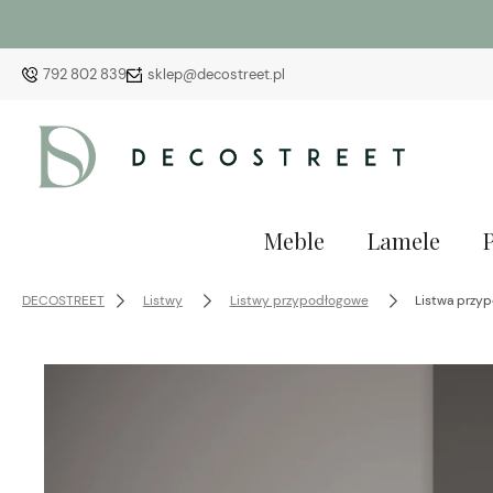
792 802 839
sklep@decostreet.pl
Meble
Lamele
DECOSTREET
Listwy
Listwy przypodłogowe
Listwa przy