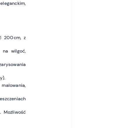
eleganckim,
ść 200 cm, z
 na wilgoć,
arysowania
y).
 malowania,
eszczeniach
. Możliwość