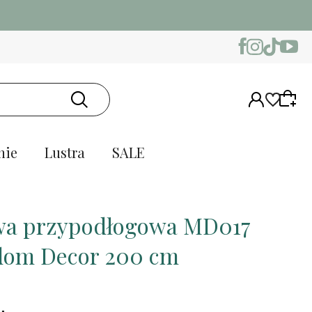
nie
Lustra
SALE
wa przypodłogowa MD017
om Decor 200 cm