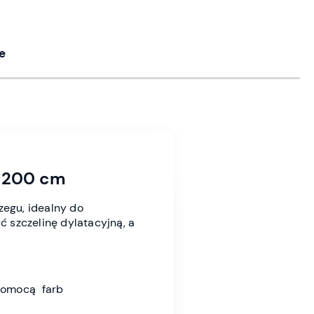
e
r 200 cm
zegu, idealny do
 szczelinę dylatacyjną, a
pomocą farb