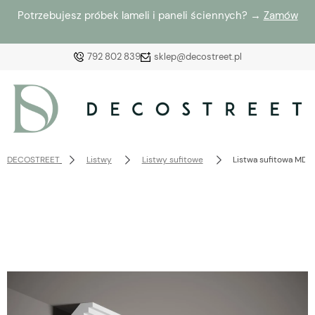
Potrzebujesz próbek lameli i paneli ściennych? →
Zamów
792 802 839
sklep@decostreet.pl
Zaloguj się
Załóż konto
DECOSTREET
Listwy
Listwy sufitowe
Listwa sufitowa MD
Wybierz coś dla siebie z naszej aktualnej oferty lub
zaloguj się, aby przywrócić dodane produkty do listy
z poprzedniej sesji.