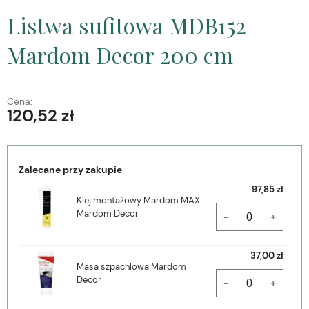
Listwa sufitowa MDB152
Mardom Decor 200 cm
Cena:
120,52 zł
Zalecane przy zakupie
97,85 zł
Klej montażowy Mardom MAX
Mardom Decor
-
+
37,00 zł
Masa szpachlowa Mardom
Decor
-
+