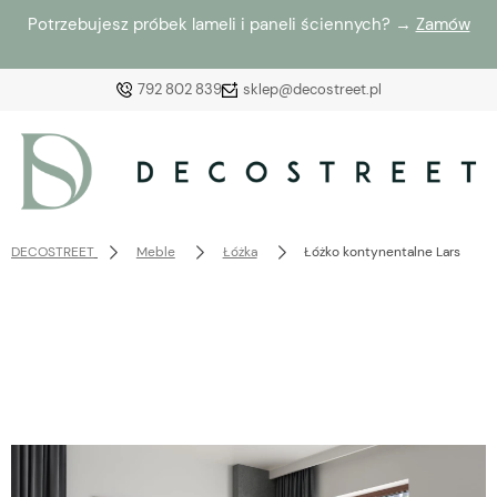
Potrzebujesz próbek lameli i paneli ściennych? →
Zamów
792 802 839
sklep@decostreet.pl
Zaloguj się
Załóż konto
DECOSTREET
Meble
Łóżka
Łóżko kontynentalne Lars
Wybierz coś dla siebie z naszej aktualnej oferty lub
zaloguj się, aby przywrócić dodane produkty do listy
z poprzedniej sesji.