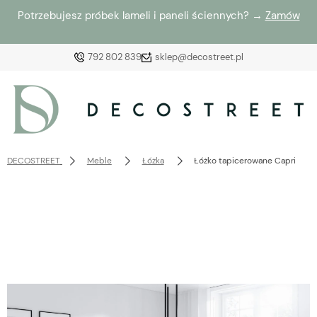
Potrzebujesz próbek lameli i paneli ściennych? →
Zamów
792 802 839
sklep@decostreet.pl
Zaloguj się
Załóż konto
DECOSTREET
Meble
Łóżka
Łóżko tapicerowane Capri
Wybierz coś dla siebie z naszej aktualnej oferty lub
zaloguj się, aby przywrócić dodane produkty do listy
z poprzedniej sesji.