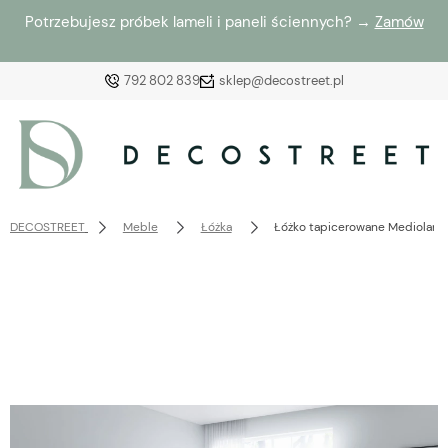
Potrzebujesz próbek lameli i paneli ściennych? →
Zamów
792 802 839
sklep@decostreet.pl
Zaloguj się
Załóż konto
DECOSTREET
Meble
Łóżka
Łóżko tapicerowane Mediolan
Wybierz coś dla siebie z naszej aktualnej oferty lub
zaloguj się, aby przywrócić dodane produkty do listy
z poprzedniej sesji.