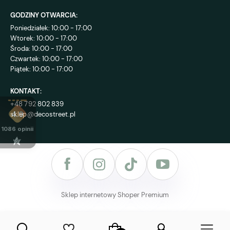
GODZINY OTWARCIA:
Poniedziałek: 10:00 - 17:00
Wtorek: 10:00 - 17:00
Środa: 10:00 - 17:00
Czwartek: 10:00 - 17:00
Piątek: 10:00 - 17:00
KONTAKT:
+48 792 802 839
sklep@decostreet.pl
4.9
1086
opinii
Sklep internetowy Shoper Premium