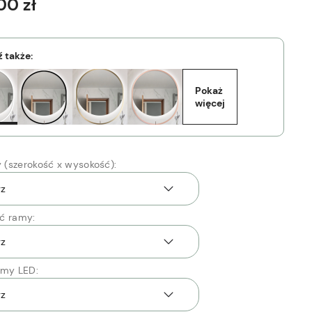
00 zł
 także:
Pokaż 
więcej
(szerokość x wysokość):
ć ramy:
śmy LED: