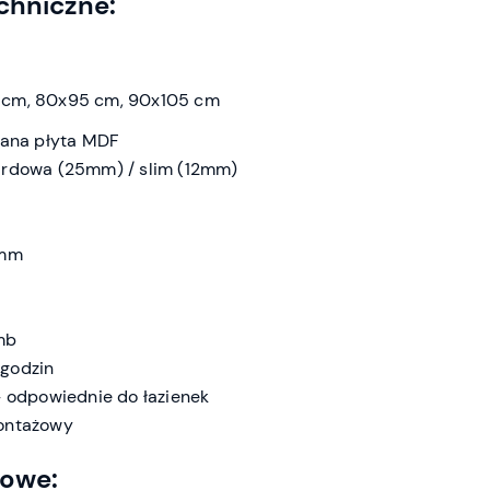
chniczne:
 cm, 80x95 cm, 90x105 cm
wana płyta MDF
ardowa (25mm) / slim (12mm)
 mm
mb
godzin
– odpowiednie do łazienek
ontażowy
kowe: