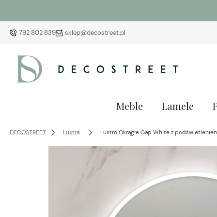
792 802 839
sklep@decostreet.pl
Meble
Lamele
DECOSTREET
Lustra
Lustro Okrągłe Gap White z podświetlenie