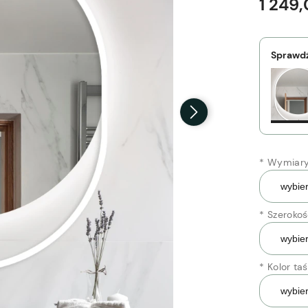
1 249,
Sprawdź
*
Wymiary 
*
Szerokoś
*
Kolor ta