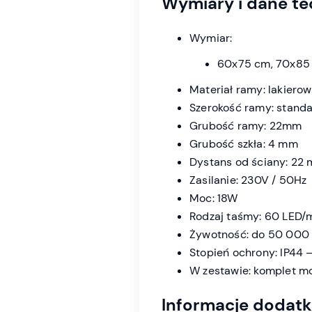
Wymiary i dane te
Wymiar:
60x75 cm, 70x85
Materiał ramy: lakiero
Szerokość ramy: stand
Grubość ramy: 22mm
Grubość szkła: 4 mm
Dystans od ściany: 22
Zasilanie: 230V / 50Hz
Moc: 18W
Rodzaj taśmy: 60 LED/
Żywotność: do 50 000 
Stopień ochrony: IP44 
W zestawie: komplet m
Informacje dodat