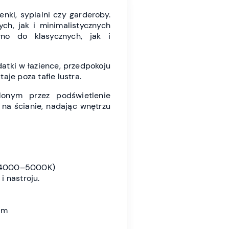
enki, sypialni czy garderoby.
ch, jak i minimalistycznych
no do klasycznych, jak i
atki w łazience, przedpokoju
aje poza tafle lustra.
lonym przez podświetlenie
 na ścianie, nadając wnętrzu
4000–5000K)
 nastroju.
ym