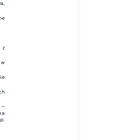
a,
ne
 z
 w
ie
ch
 –
ka
p.