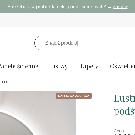
Potrzebujesz próbek lameli i paneli ściennych? →
Zamów
Panele ścienne
Listwy
Tapety
Oświetle
m LED
Lust
DARMOWA DOSTAWA
podś
Cena: