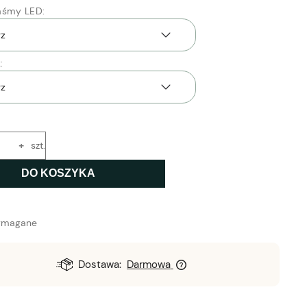
aśmy LED:
:
+
szt.
DO KOSZYKA
ymagane
Dostawa:
Darmowa