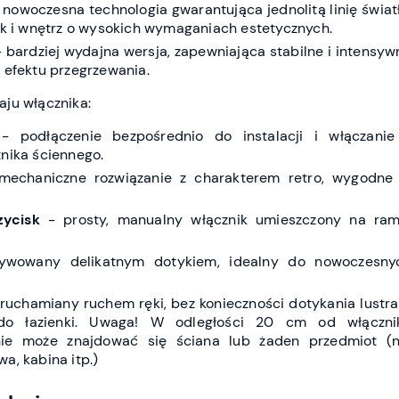
 nowoczesna technologia gwarantująca jednolitą linię światł
ek i wnętrz o wysokich wymaganiach estetycznych.
 bardziej wydajna wersja, zapewniająca stabilne i intensyw
 efektu przegrzewania.
ju włącznika:
 podłączenie bezpośrednio do instalacji i włączanie
nika ściennego.
echaniczne rozwiązanie z charakterem retro, wygodne
ycisk
- prosty, manualny włącznik umieszczony na ram
wowany delikatnym dotykiem, idealny do nowoczesny
ruchamiany ruchem ręki, bez konieczności dotykania lustra
do łazienki. Uwaga! W odległości 20 cm od włączni
ie może znajdować się ściana lub żaden przedmiot (n
a, kabina itp.)