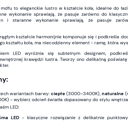
mdfu to eleganckie lustro w kształcie koła, idealne do łazi
ne wykonanie sprawiają, że pasuje zarówno do klasyczny
gn i staranne wykonanie sprawiają, że pasuje zarów
rągłym kształcie harmonijnie komponuje się i podkreśla dod
go kształtu koła, ma niecodzienny element - ramę, która wyst
eniem LED wyróżnia się subtelnym designem, podkreś
wnętrznej krawędzi lustra. Tworzy ono delikatną poświatę
kter.
hy:
rzech wariantach barwy:
ciepłe
(3000–3400K),
naturalne
(
) - wybierz odcień światła dopasowany do stylu wnętrza i
taśm LED:
śma LED
- klasyczne rozwiązanie z delikatnie punktow