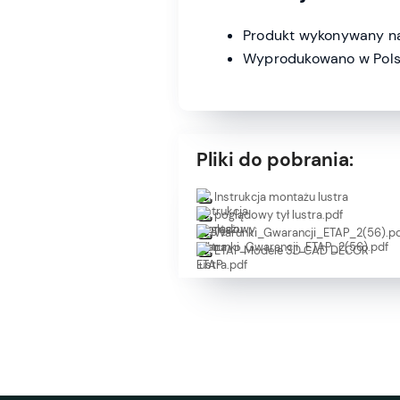
Produkt wykonywany na
Wyprodukowano w Pols
Pliki do pobrania:
Instrukcja montażu lustra
poglądowy tył lustra.pdf
Warunki_Gwarancji_ETAP_2(56).p
ETAP Modele 3D CAD DECOR