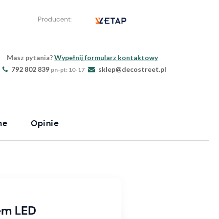
Producent:
Masz pytania?
Wypełnij formularz kontaktowy
792 802 839
sklep@decostreet.pl
pn-pt: 10-17
ne
Opinie
iem LED