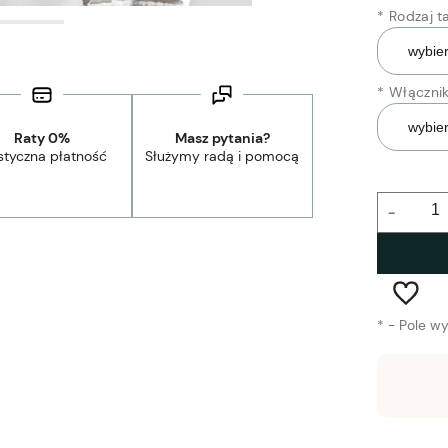
*
Rodzaj t
*
Włącznik
Raty 0%
Masz pytania?
styczna płatność
Służymy radą i pomocą
-
*
- Pole w
Wysyłka w:
1-3 tygodnie