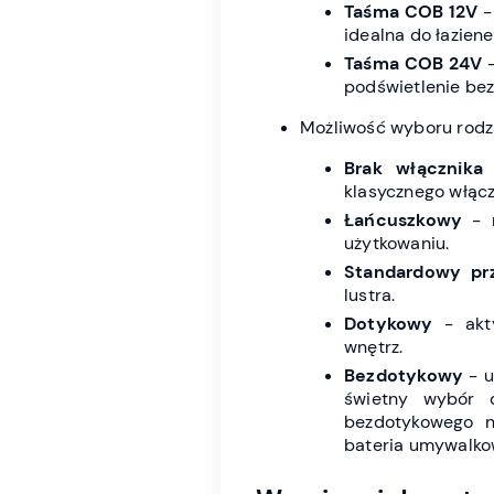
Taśma COB 12V
-
idealna do łazien
Taśma COB 24V
-
podświetlenie bez
Możliwość wyboru rodza
Brak włącznika
-
klasycznego włącz
Łańcuszkowy
- m
użytkowaniu.
Standardowy prz
lustra.
Dotykowy
- akty
wnętrz.
Bezdotykowy
- u
świetny wybór 
bezdotykowego n
bateria umywalkow