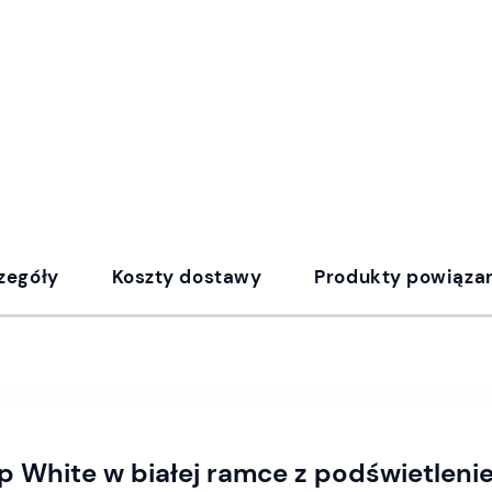
zegóły
Koszty dostawy
Produkty powiąza
p White w białej ramce z podświetlen