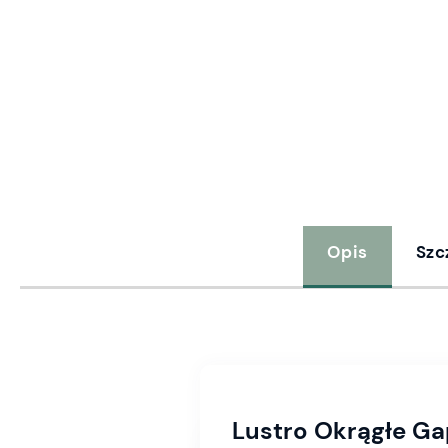
Opis
Szc
Lustro Okrągłe Ga