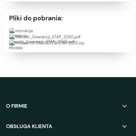
Pliki do pobrania:
instrukcja
Warunki_Gwarancji_ETAP_2(56).pdf
Modele 3D CAD DECOR ETAP 2025.zip
O FIRMIE
OBSŁUGA KLIENTA