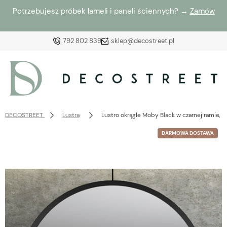
Potrzebujesz próbek lameli i paneli ściennych? →
Zamów
792 802 839
sklep@decostreet.pl
Zaloguj się
Załóż konto
DECOSTREET
Lustra
Lustro okrągłe Moby Black w czarnej ramie,
DARMOWA DOSTAWA
Wybierz coś dla siebie z naszej aktualnej oferty lub
zaloguj się, aby przywrócić dodane produkty do listy
z poprzedniej sesji.