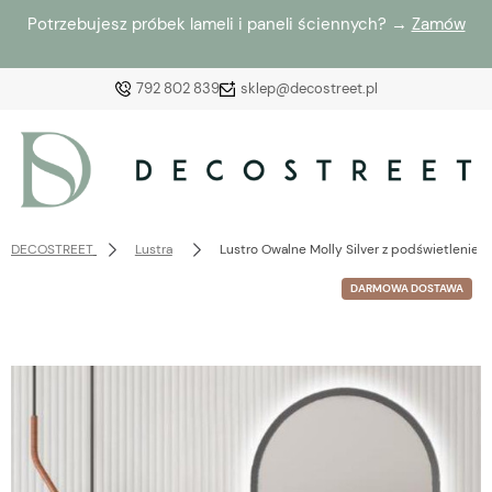
Potrzebujesz próbek lameli i paneli ściennych? →
Zamów
792 802 839
sklep@decostreet.pl
Zaloguj się
Załóż konto
DECOSTREET
Lustra
Lustro Owalne Molly Silver z podświetleniem
DARMOWA DOSTAWA
Wybierz coś dla siebie z naszej aktualnej oferty lub
zaloguj się, aby przywrócić dodane produkty do listy
z poprzedniej sesji.