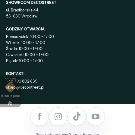
SHOWROOM DECOSTREET
ul. Braniborska 44
53-680 Wrocław
GODZINY OTWARCIA:
Poniedziałek: 10:00 - 17:00
Wtorek: 10:00 - 17:00
Środa: 10:00 - 17:00
Czwartek: 10:00 - 17:00
Piątek: 10:00 - 17:00
KONTAKT:
+48 792 802 839
sklep@decostreet.pl
4.9
1086
opinii
Sklep internetowy Shoper Premium