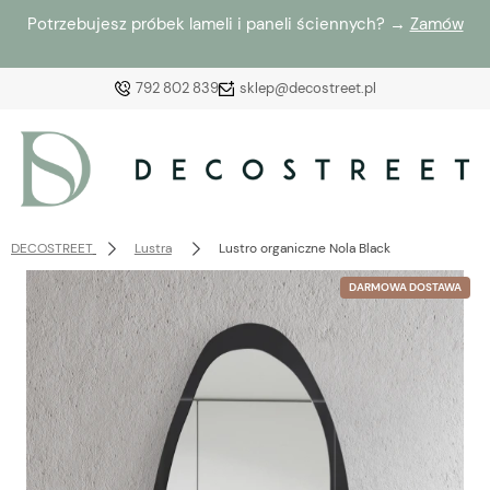
Potrzebujesz próbek lameli i paneli ściennych? →
Zamów
792 802 839
sklep@decostreet.pl
Zaloguj się
Załóż konto
DECOSTREET
Lustra
Lustro organiczne Nola Black
DARMOWA DOSTAWA
Wybierz coś dla siebie z naszej aktualnej oferty lub
zaloguj się, aby przywrócić dodane produkty do listy
z poprzedniej sesji.