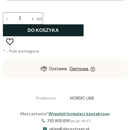
-
+
szt.
DO KOSZYKA
*
- Pole wymagane
Dostawa:
Darmowa
Producent:
NORDIC LINE
Masz pytania?
Wypełnij formularz kontaktowy
792 802 839
pn-pt: 10-17
sklep@decostreet.pl