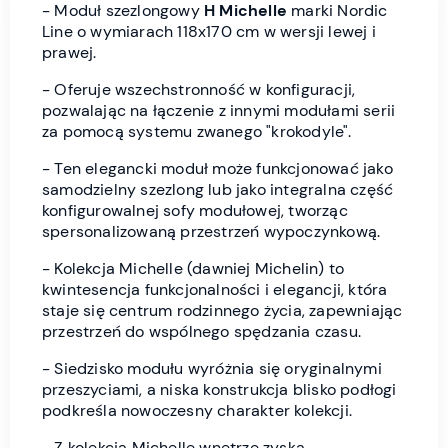
- Moduł szezlongowy
H Michelle
marki Nordic
Line o wymiarach 118x170 cm w wersji lewej i
prawej.
- Oferuje wszechstronność w konfiguracji,
pozwalając na łączenie z innymi modułami serii
za pomocą systemu zwanego "krokodyle".
- Ten elegancki moduł może funkcjonować jako
samodzielny szezlong lub jako integralna część
konfigurowalnej sofy modułowej, tworząc
spersonalizowaną przestrzeń wypoczynkową.
- Kolekcja Michelle (dawniej Michelin) to
kwintesencja funkcjonalności i elegancji, która
staje się centrum rodzinnego życia, zapewniając
przestrzeń do wspólnego spędzania czasu.
- Siedzisko modułu wyróżnia się oryginalnymi
przeszyciami, a niska konstrukcja blisko podłogi
podkreśla nowoczesny charakter kolekcji.
- Z kolekcją Michelle wnętrze zyska