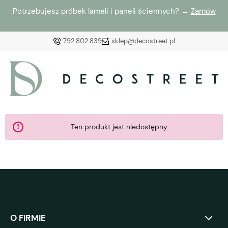
Potrzebujesz próbek lameli i paneli ściennych? →
Zamów
792 802 839
sklep@decostreet.pl
Zaloguj się
Załóż konto
Ten produkt jest niedostępny.
Wybierz coś dla siebie z naszej aktualnej oferty lub
zaloguj się, aby przywrócić dodane produkty do listy
z poprzedniej sesji.
O FIRMIE