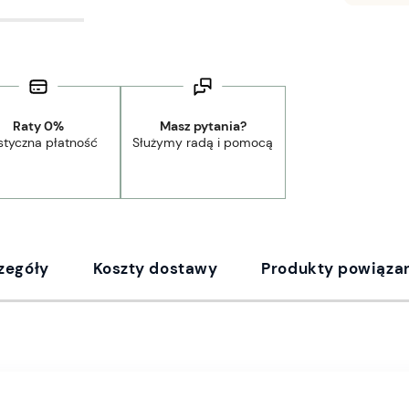
Raty 0%
Masz pytania?
styczna płatność
Służymy radą i pomocą
zegóły
Koszty dostawy
Produkty powiąza