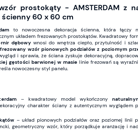
 wzór prostokąty - AMSTERDAM z nat
 ścienny 60 x 60 cm
rdam
to nowoczesna dekoracja ścienna, która łączy n
znym układem frezowanych prostokątów. Kwadratowy forma
ornir dębowy
wnosi do wnętrza ciepło, przytulność i sz
,
frezowany wzór pionowych podziałów z poziomym pr
 wygląd i sprawia, że ściana zyskuje dekoracyjną, dopracowa
iej gęstości barwionej w masie
linie frezowań są wyraźn
kreśla nowoczesny styl panelu.
terdam
– kwadratowy model wykończony
naturalny
 dekoracyjny charakter ściany z autentycznym wyglądem 
okątów
– układ pionowych podziałów oraz poziomej linii p
cki, geometryczny wzór, który porządkuje aranżację i na