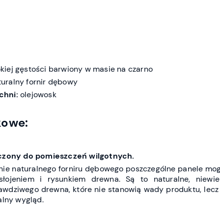
iej gęstości barwiony w masie na czarno
uralny fornir dębowy
chni:
olejowosk
kowe:
aczony do pomieszczeń wilgotnych.
ie naturalnego forniru dębowego poszczególne panele mog
słojeniem i rysunkiem drewna. Są to naturalne, niewiel
awdziwego drewna, które nie stanowią wady produktu, lecz
alny wygląd.