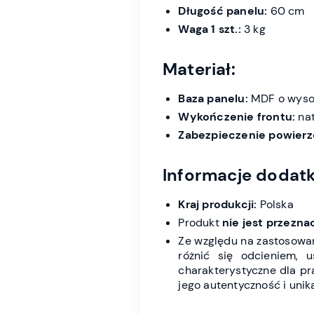
Długość panelu:
60 cm
Waga 1 szt.:
3 kg
Materiał:
Baza panelu:
MDF o wysok
Wykończenie frontu:
nat
Zabezpieczenie powierz
Informacje dodat
Kraj produkcji:
Polska
Produkt
nie jest przezn
Ze względu na zastosowan
różnić się odcieniem, u
charakterystyczne dla pr
jego autentyczność i unik