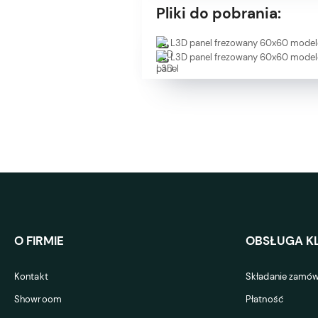
Pliki do pobrania:
L3D panel frezowany 60x60 mode
L3D panel frezowany 60x60 mode
O FIRMIE
OBSŁUGA KL
Kontakt
Składanie zamów
Showroom
Płatność