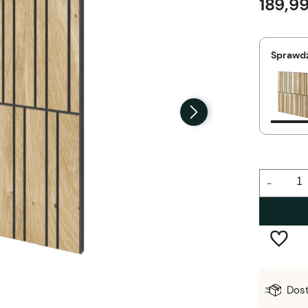
189,99
Sprawdź
-
Wysyłka w:
5-7 dni roboczych
Dos