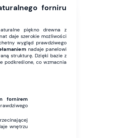
uralnego forniru
aturalne piękno drewna z
t daje szerokie możliwości
lachetny wygląd prawdziwego
zełamaniem
nadaje panelowi
ną strukturę. Dzięki bazie z
ie podkreślone, co wzmacnia
m fornirem
prawdziwego
rzecinającej
daje wnętrzu