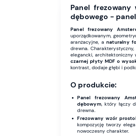
Panel frezowany
dębowego - panel
Panel frezowany Amste
uporządkowanym, geometryc
aranżacyjne, a
naturalny f
drewna. Charakterystyczny
elegancki, architektoniczny
czarnej płyty MDF o wysok
kontrast, dodaje głębi i pod
O produkcie:
Panel frezowany Ams
dębowym
, który łączy
drewna.
Frezowany wzór prost
kompozycję tworzy elegan
nowoczesny charakter.