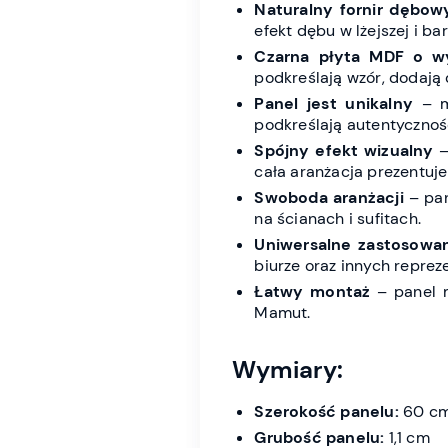
Naturalny fornir dębow
efekt dębu w lżejszej i ba
Czarna płyta MDF o wy
podkreślają wzór, dodają
Panel jest unikalny
– mo
podkreślają autentycznoś
Spójny efekt wizualny
–
cała aranżacja prezentuje 
Swoboda aranżacji
– pan
na ścianach i sufitach.
Uniwersalne zastosowa
biurze oraz innych repre
Łatwy montaż
– panel m
Mamut.
Wymiary:
Szerokość panelu:
60 c
Grubość panelu:
1,1 cm