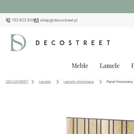
792 802 839
sklep@decostreet.pl
Meble
Lamele
DECOSTREET
Lamele
Lamele drewniane
Panel frezowan