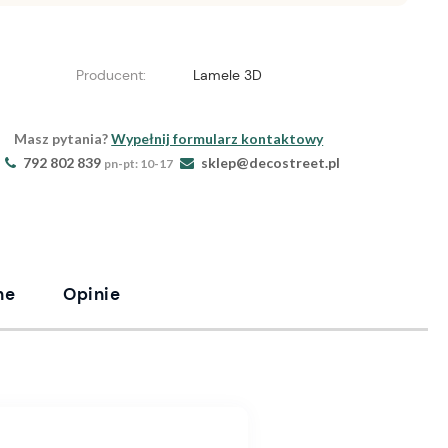
Producent:
Lamele 3D
Masz pytania?
Wypełnij formularz kontaktowy
792 802 839
sklep@decostreet.pl
pn-pt: 10-17
ne
Opinie