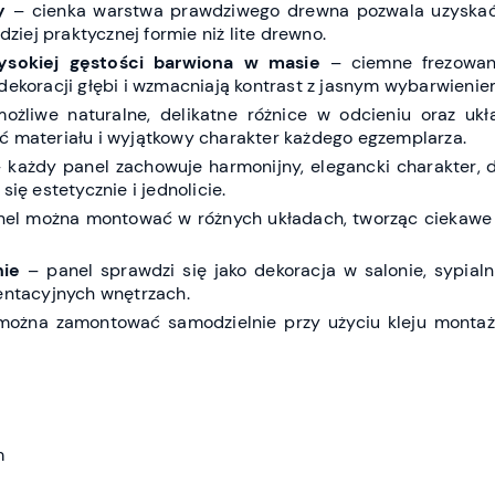
y
– cienka warstwa prawdziwego drewna pozwala uzyskać
rdziej praktycznej formie niż lite drewno.
sokiej gęstości barwiona w masie
– ciemne frezowan
 dekoracji głębi i wzmacniają kontrast z jasnym wybarwieni
żliwe naturalne, delikatne różnice w odcieniu oraz ukł
ć materiału i wyjątkowy charakter każdego egzemplarza.
 każdy panel zachowuje harmonijny, elegancki charakter, 
się estetycznie i jednolicie.
el można montować w różnych układach, tworząc ciekawe
nie
– panel sprawdzi się jako dekoracja w salonie, sypialni
zentacyjnych wnętrzach.
ożna zamontować samodzielnie przy użyciu kleju monta
m