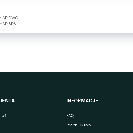
le 3D DWG
le 3D 3DS
IENTA
INFORMACJE
ień
FAQ
Próbki Tkanin