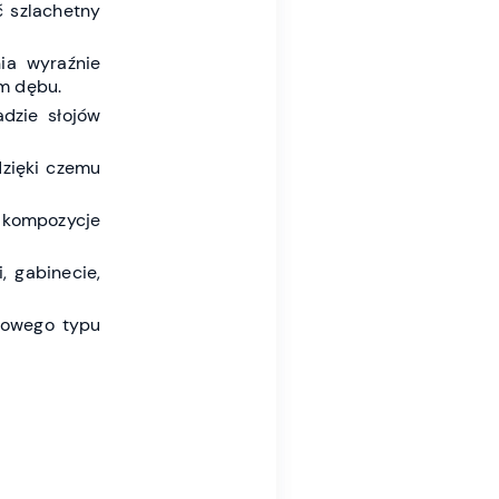
 szlachetny
ia wyraźnie
em dębu.
adzie słojów
dzięki czemu
 kompozycje
, gabinecie,
żowego typu