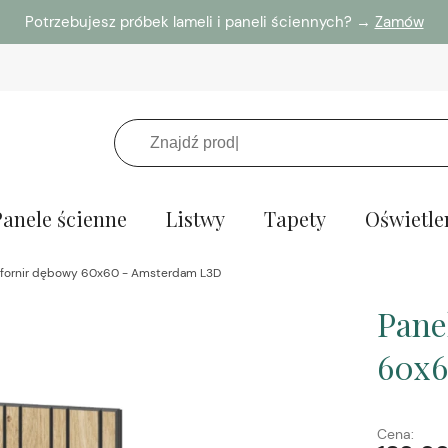
Potrzebujesz próbek lameli i paneli ściennych? →
Zamów
Panele ścienne
Listwy
Tapety
Oświetle
y fornir dębowy 60x60 - Amsterdam L3D
Pane
60x6
Cena: