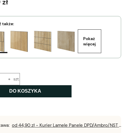
 zł
 także:
Pokaż 
więcej
+
szt.
DO KOSZYKA
tawa:
od 44,90 zł
- Kurier Lamele Panele DPD/Ambro/NST