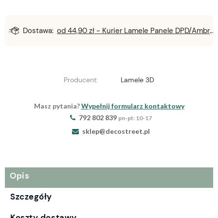
Dostawa:
od 44,90 zł
- Kurier Lamele Panele DPD/Ambro/NST
Producent:
Lamele 3D
Masz pytania?
Wypełnij formularz kontaktowy
792 802 839
pn-pt: 10-17
sklep@decostreet.pl
Opis
Szczegóły
Koszty dostawy