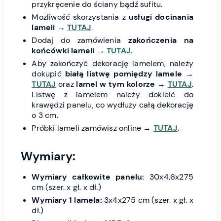
przykręcenie do ściany bądź sufitu.
Możliwość skorzystania z
usługi docinania
lameli
→
TUTAJ
.
Dodaj do zamówienia
zakończenia na
końcówki lameli
→
TUTAJ
.
Aby zakończyć dekorację lamelem, należy
dokupić
białą listwę pomiędzy lamele
→
TUTAJ
oraz
lamel w tym kolorze
→
TUTAJ
.
Listwę z lamelem należy dokleić do
krawędzi panelu, co wydłuży całą dekorację
o 3 cm.
Próbki lameli zamówisz online →
TUTAJ
.
Wymiary:
Wymiary całkowite panelu:
30x4,6x275
cm (szer. x gł. x dł.)
Wymiary 1 lamela:
3x4x275 cm (szer. x gł. x
dł.)