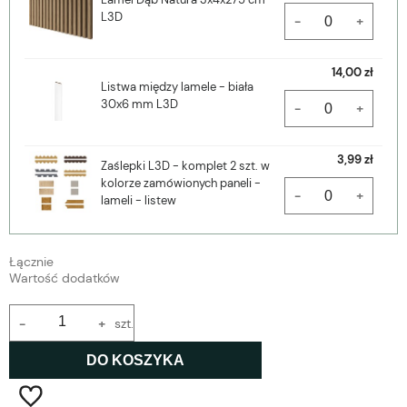
L3D
-
+
14,00 zł
Listwa między lamele - biała
30x6 mm L3D
-
+
3,99 zł
Zaślepki L3D - komplet 2 szt. w
kolorze zamówionych paneli -
-
+
lameli - listew
Łącznie
Wartość dodatków
-
+
szt.
DO KOSZYKA