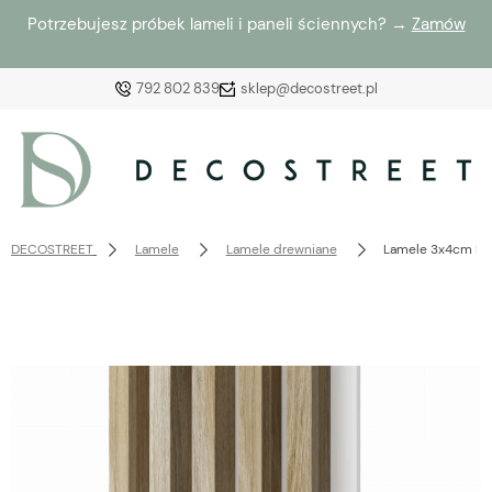
Potrzebujesz próbek lameli i paneli ściennych? →
Zamów
792 802 839
sklep@decostreet.pl
Zaloguj się
Załóż konto
DECOSTREET
Lamele
Lamele drewniane
Lamele 3x4cm DĄB
Wybierz coś dla siebie z naszej aktualnej oferty lub
zaloguj się, aby przywrócić dodane produkty do listy
z poprzedniej sesji.