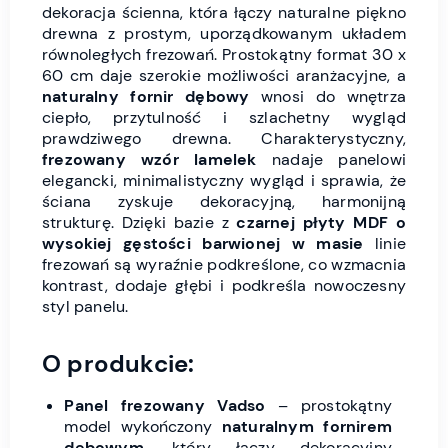
dekoracja ścienna, która łączy naturalne piękno
drewna z prostym, uporządkowanym układem
równoległych frezowań. Prostokątny format 30 x
60 cm daje szerokie możliwości aranżacyjne, a
naturalny fornir dębowy
wnosi do wnętrza
ciepło, przytulność i szlachetny wygląd
prawdziwego drewna. Charakterystyczny,
frezowany wzór lamelek
nadaje panelowi
elegancki, minimalistyczny wygląd i sprawia, że
ściana zyskuje dekoracyjną, harmonijną
strukturę. Dzięki bazie z
czarnej płyty MDF o
wysokiej gęstości barwionej w masie
linie
frezowań są wyraźnie podkreślone, co wzmacnia
kontrast, dodaje głębi i podkreśla nowoczesny
styl panelu.
O produkcie:
Panel frezowany Vadso
– prostokątny
model wykończony
naturalnym fornirem
dębowym
, który łączy dekoracyjny