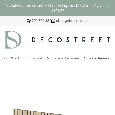
Zamów darmowe próbki tkanin i sprawdź kolor na żywo →
Zamów
792 802 839
sklep@decostreet.pl
Zaloguj się
Załóż konto
DECOSTREET
Lamele
Lamele drewniane
Panel frezowany 
Wybierz coś dla siebie z naszej aktualnej oferty lub
zaloguj się, aby przywrócić dodane produkty do listy
z poprzedniej sesji.