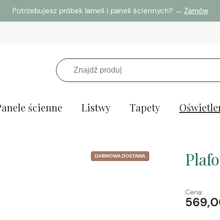
Potrzebujesz próbek lameli i paneli ściennych? →
Zamów
Panele ścienne
Listwy
Tapety
Oświetle
Plaf
DARMOWA DOSTAWA
Cena:
569,0