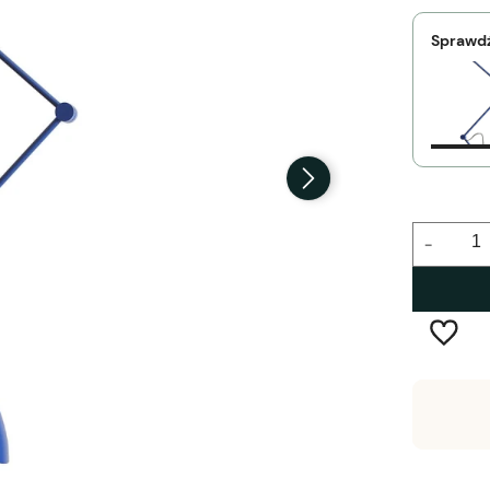
Sprawdź
-
Wysyłka w:
3-5 tygodni