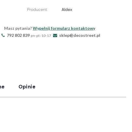
Producent:
Aldex
Masz pytania?
Wypełnij formularz kontaktowy
792 802 839
sklep@decostreet.pl
pn-pt: 10-17
ne
Opinie